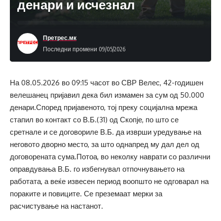
денари и исчезнал
Претрес.мк
Последни промени 09/05/2026
На 08.05.2026 во 09:15 часот во СВР Велес, 42-годишен
велешанец пријавил дека бил измамен за сум од 50.000
денари.Според пријавеното, тој преку социјална мрежа
стапил во контакт со В.Б.(31) од Скопје, по што се
сретнале и се договориле В.Б. да изврши уредување на
неговото дворно место, за што однапред му дал дел од
договорената сума.Потоа, во неколку наврати со различни
оправдувања В.Б. го избегнувал отпочнувањето на
работата, а веќе извесен период воопшто не одговарал на
пораките и повиците. Се преземаат мерки за
расчистување на настанот.