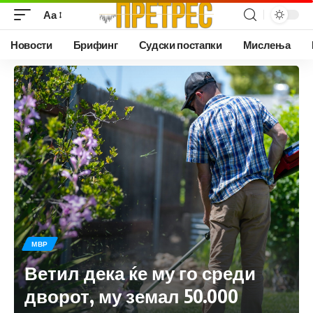
Аа
Новости
Брифинг
Судски постапки
Мислења
МВР
Ветил дека ќе му го среди
дворот, му земал 50.000