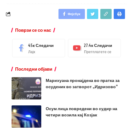
Фејсбук
Поврзи се со нас
45к
Следачи
27.4к
Следачи
Лајк
Претплатете се
Последни објави
Марихуана пронајдена во пратка за
осуденик во затворот „Идризово“
Осум лица повредени во судир на
четири возила кај Козјак