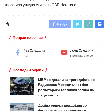
извршила увидна екипа на ОВР Неготино.
Фејсбук
Поврзи се со нас
45к
Следачи
27.4к
Следачи
Лајк
Претплатете се
Последни објави
МВР со детали за трагедијата во
Радишани: Мотоциклист без
регистарски таблички загина на
лице место
Двајца српски државјани со
фалсификувани хрватска и