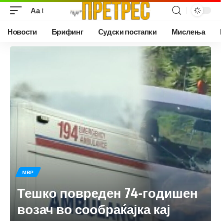
Аа
Новости
Брифинг
Судски постапки
Мислења
МВР
Тешко повреден 74-годишен
возач во сообраќајка кај