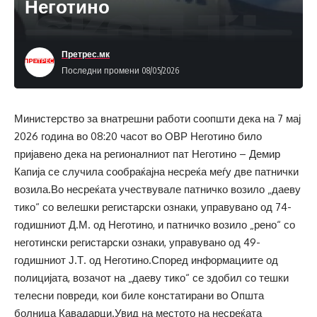
Неготино
Претрес.мк
Последни промени 08/05/2026
Министерство за внатрешни работи соопшти дека на 7 мај
2026 година во 08:20 часот во ОВР Неготино било
пријавено дека на регионалниот пат Неготино – Демир
Капија се случила сообраќајна несреќа меѓу две патнички
возила.Во несреќата учествувале патничко возило „даеву
тико“ со велешки регистарски ознаки, управувано од 74-
годишниот Д.М. од Неготино, и патничко возило „рено“ со
неготински регистарски ознаки, управувано од 49-
годишниот Ј.Т. од Неготино.Според информациите од
полицијата, возачот на „даеву тико“ се здобил со тешки
телесни повреди, кои биле констатирани во Општа
болница Кавадарци.Увид на местото на несреќата