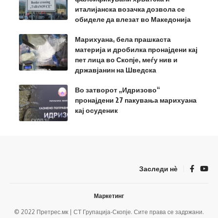
италијанска возачка дозвола се
обиделе да влезат во Македонија
Марихуана, бела прашкаста
материја и дробилка пронајдени кај
пет лица во Скопје, меѓу нив и
државјанин на Шведска
Во затворот „Идризово“
пронајдени 27 пакувања марихуана
кај осуденик
Заследи нѐ
Маркетинг
© 2022 Претрес.мк | СТ Групација-Скопје. Сите права се задржани.