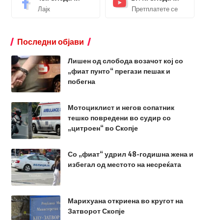
Лајк
Претплатете се
Последни објави
Лишен од слобода возачот кој со
„фиат пунто“ прегази пешак и
побегна
Мотоциклист и негов сопатник
тешко повредени во судир со
„цитроен“ во Скопје
Со „фиат“ удрил 48-годишна жена и
избегал од местото на несреќата
Марихуана откриена во кругот на
Затворот Скопје