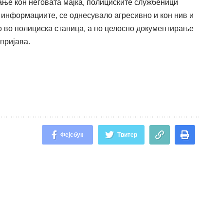
ање кон неговата мајка, полициските службеници
д информациите, се однесувало агресивно и кон нив и
 во полициска станица, а по целосно документирање
пријава.
Фејсбук
Твитер