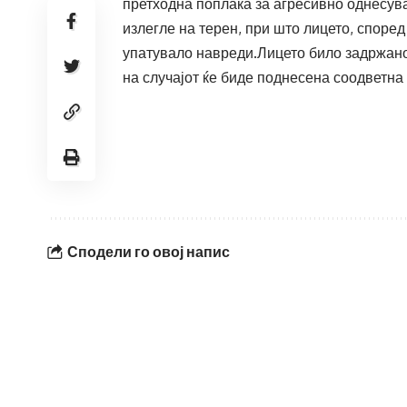
претходна поплака за агресивно однесув
излегле на терен, при што лицето, споре
упатувало навреди.Лицето било задржано
на случајот ќе биде поднесена соодветна 
Сподели го овој напис