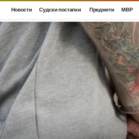
Новости
Судски постапки
Предмети
МВР