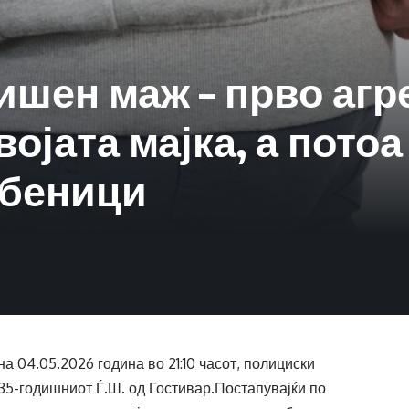
ишен маж – прво агр
ојата мајка, а потоа
жбеници
а 04.05.2026 година во 21:10 часот, полициски
35-годишниот Ѓ.Ш. од Гостивар.Постапувајќи по