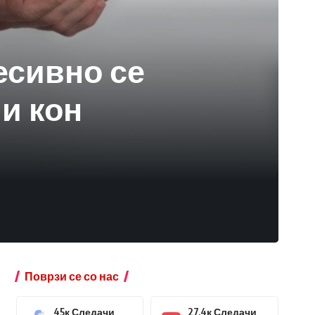
есивно се
 и кон
Поврзи се со нас
45к
Следачи
27.4к
Следачи