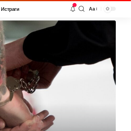
Истраги
Аа