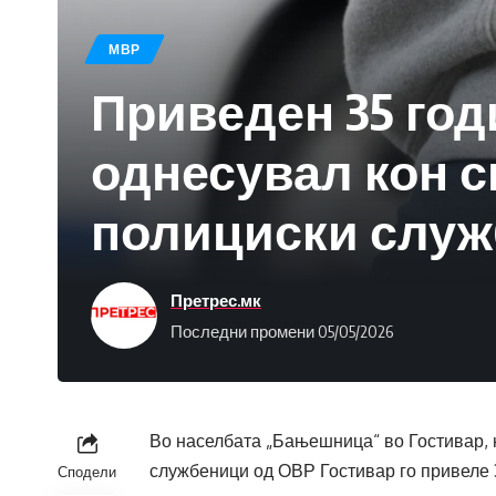
МВР
Приведен 35 год
однесувал кон св
полициски слу
Претрес.мк
Последни промени 05/05/2026
Во населбата „Бањешница“ во Гостивар, н
службеници од ОВР Гостивар го привеле 
Сподели