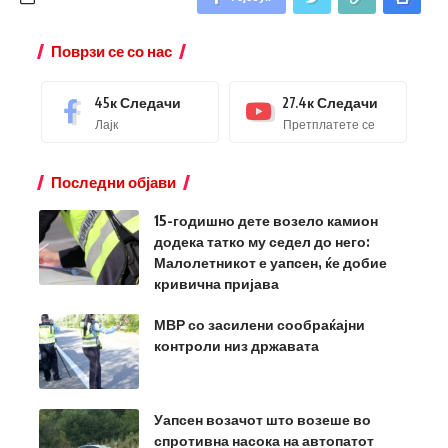
Поврзи се со нас
45к
Следачи
27.4к
Следачи
Лајк
Претплатете се
Последни објави
15-годишно дете возело камион
додека татко му седел до него:
Малолетникот е уапсен, ќе добие
кривична пријава
МВР со засилени сообраќајни
контроли низ државата
Уапсен возачот што возеше во
спротивна насока на автопатот