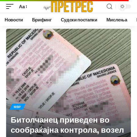
Аа
Новости
Брифинг
Судски постапки
Мислења
МВР
Битолчанец приведен во
сообраќајна контрола, возел