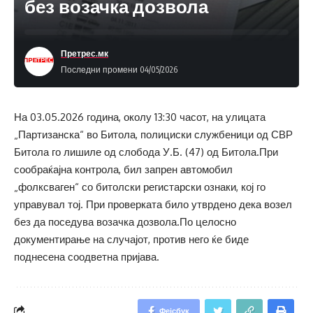
без возачка дозвола
Претрес.мк
Последни промени 04/05/2026
На 03.05.2026 година, околу 13:30 часот, на улицата
„Партизанска“ во Битола, полициски службеници од СВР
Битола го лишиле од слобода У.Б. (47) од Битола.При
сообраќајна контрола, бил запрен автомобил
„фолксваген“ со битолски регистарски ознаки, кој го
управувал тој. При проверката било утврдено дека возел
без да поседува возачка дозвола.По целосно
документирање на случајот, против него ќе биде
поднесена соодветна пријава.
Фејсбук