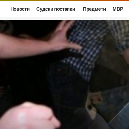
Новости
Судски постапки
Предмети
МВР