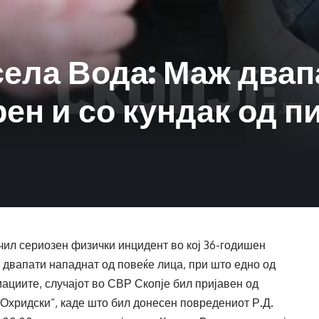
ела Вода: Маж двап
рен и со кундак од 
чил сериозен физички инцидент во кој 36-годишен
 двапати нападнат од повеќе лица, при што едно од
циите, случајот во СВР Скопје бил пријавен од
Охридски“, каде што бил донесен повредениот Р.Д.