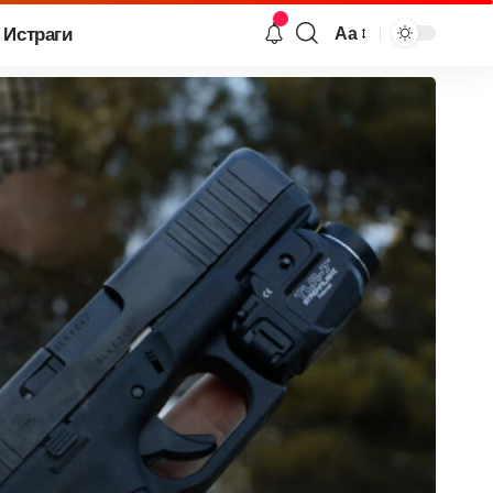
Истраги
Аа