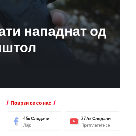
ати нападнат од
пиштол
Поврзи се со нас
45к
Следачи
27.4к
Следачи
Лајк
Претплатете се