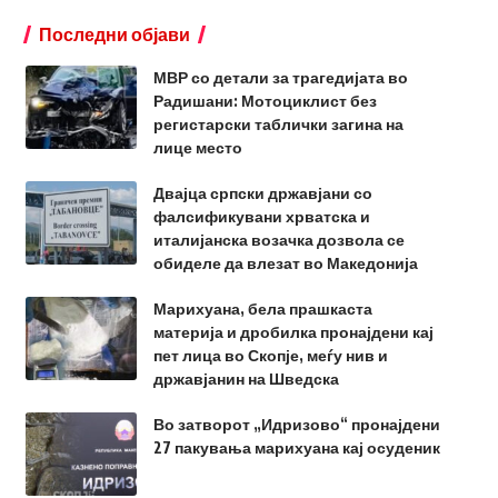
Последни објави
МВР со детали за трагедијата во
Радишани: Мотоциклист без
регистарски таблички загина на
лице место
Двајца српски државјани со
фалсификувани хрватска и
италијанска возачка дозвола се
обиделе да влезат во Македонија
Марихуана, бела прашкаста
материја и дробилка пронајдени кај
пет лица во Скопје, меѓу нив и
државјанин на Шведска
Во затворот „Идризово“ пронајдени
27 пакувања марихуана кај осуденик