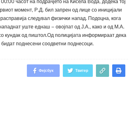
 00:00 часот на подрачјето на Кисела Вода, додека тој
рвиот момент, Р.Д. бил запрен од лице со иницијали
а расправија следувал физички напад. Подоцна, кога
нападнат уште еднаш – овојпат од Ј.А., како и од М.А.
л со кундак од пиштол.Од полицијата информираат дека
е бидат поднесени соодветни поднесоци.
Фејсбук
Твитер