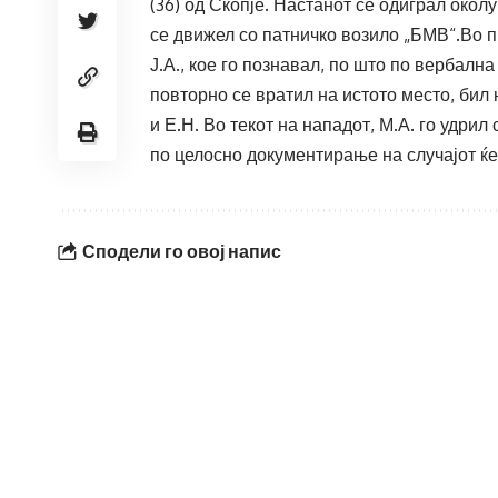
(36) од Скопје. Настанот се одиграл околу
се движел со патничко возило „БМВ“.Во п
Ј.А., кое го познавал, по што по вербалн
повторно се вратил на истото место, бил 
и Е.Н. Во текот на нападот, М.А. го удри
по целосно документирање на случајот ќ
Сподели го овој напис