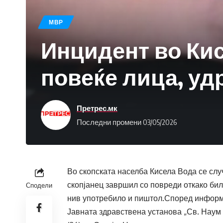
МВР
Инцидент во Кис
повеќе лица, уд
Претрес.мк
Последни промени 03/05/2026
Во скопската населба Кисела Вода се слу
скопјанец завршил со повреди откако бил
Сподели
нив употребило и пиштол.Според информа
Јавната здравствена установа „Св. Наум 