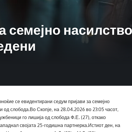
а семејно насилство 
едени
ноќие се евидентирани седум пријави за семејно
 од слобода.Во Скопје, на 28.04.2026 во 23:05 часот,
жбеници го лишија од слобода Ф.Е. (27), откако
нападнал својата 25-годишна партнерка.Истиот ден, на