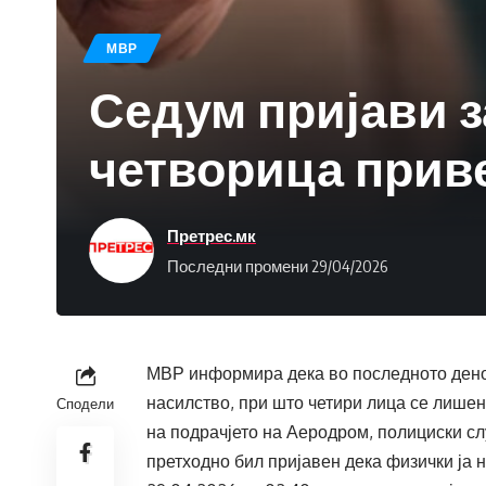
МВР
Седум пријави з
четворица прив
Претрес.мк
Последни промени 29/04/2026
МВР информира дека во последното дено
насилство, при што четири лица се лишени
Сподели
на подрачјето на Аеродром, полициски слу
претходно бил пријавен дека физички ја 