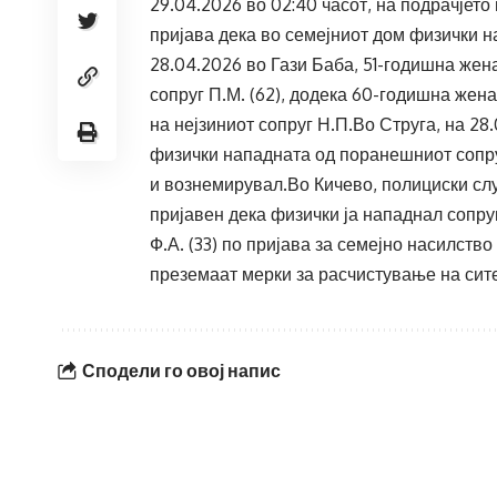
29.04.2026 во 02:40 часот, на подрачјето 
пријава дека во семејниот дом физички н
28.04.2026 во Гази Баба, 51-годишна жен
сопруг П.М. (62), додека 60-годишна жен
на нејзиниот сопруг Н.П.Во Струга, на 2
физички нападната од поранешниот сопруг
и вознемирувал.Во Кичево, полициски слу
пријавен дека физички ја нападнал сопру
Ф.А. (33) по пријава за семејно насилств
преземаат мерки за расчистување на сите
Сподели го овој напис