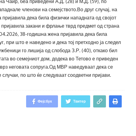
на Чаир, беа приведени А.Д. (28) и М.Д. (59), по
ападнале членови на семејството.Во друг случај, на
а пријавила дека била физички нападната од својот
а пријавила закани и фрлање тврд предмет од страна
8.04.2026, 38-годишна жена пријавила дека била
, при што е наведено и дека тој претходно ја следел
жбеници го лишија од слобода З.Р. (40), откако бил
гата во семејниот дом, додека во Тетово е приведен
о врз неговата сопруга.Од МВР наведуваат дека се
 случаи, по што ќе следуваат соодветни пријави.
Фејсбук
Твитер