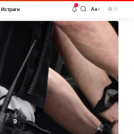
Истраги
Аа