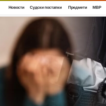
Новости
Судски постапки
Предмети
МВР