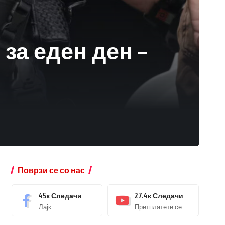
за еден ден –
Поврзи се со нас
45к
Следачи
27.4к
Следачи
Лајк
Претплатете се