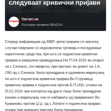
следуваат кривични пријави
Претрес.мк
Последни промени 28/04/2026
Според информации од МВР, регистрирани се неколку
случаи поврзани со недозволена трговија и поседување
наркотични средства, при што се поднесени кривични
пријави и извршени приведувања.На 17.04.2026 во атарот
на с.Сенокос, гостиварско, при претрес во домот на Ј.А.
(38) од с.Сенокос била пронајдена и одземена марихуана,
по што е поднесена кривична пријава.Во Струмица,
кривична пријава е поднесена против Б.П.(68), откако на
01.02.2026 при контрола кај друго лице биле пронајдени
кокаин и марихуана, кои ги набавило од пријавениот.Во
Куманово, против Џ.Џ. од с.Лопате е поднесена пријава
откако при извршен преглед била пронајдена