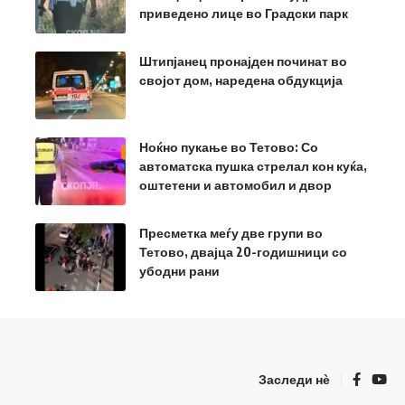
приведено лице во Градски парк
Штипјанец пронајден починат во
својот дом, наредена обдукција
Ноќно пукање во Тетово: Со
автоматска пушка стрелал кон куќа,
оштетени и автомобил и двор
Пресметка меѓу две групи во
Тетово, двајца 20-годишници со
убодни рани
Заследи нѐ