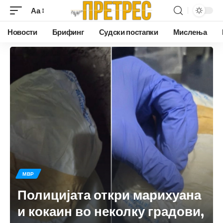
Аа
Новости
Брифинг
Судски постапки
Мислења
МВР
Полицијата откри марихуана
и кокаин во неколку градови,