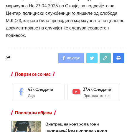
марихуана.На 27.04.2026 во Скопје, на подрачјето на
Центар, полициски службеници го лишиле од слобода
М.К.(21), кај кого била пронајдена марихуана, а по целосно
документирање на случајот ќе следува соодветен
поднесок.
Фејсбук
Поврзи се со нас
45к
Следачи
27.4к
Следачи
Лајк
Претплатете се
Последни објави
Внатрешна контрола гони
полицаец: Без причина удрил