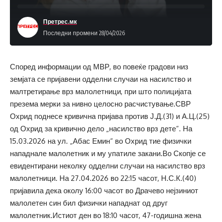
Претрес.мк
Последни промени 28/04/2026
Според информации од МВР, во повеќе градови низ
земјата се пријавени одделни случаи на насилство и
малтретирање врз малолетници, при што полицијата
презема мерки за нивно целосно расчистување.СВР
Охрид поднесе кривична пријава против Ј.Д.(31) и А.Ц.(25)
од Охрид за кривично дело „насилство врз дете“. На
15.03.2026 на ул. „Абас Емин“ во Охрид тие физички
нападнале малолетник и му упатиле закани.Во Скопје се
евидентирани неколку одделни случаи на насилство врз
малолетници. На 27.04.2026 во 22:15 часот, Н.С.К.(40)
пријавила дека околу 16:00 часот во Драчево нејзиниот
малолетен син бил физички нападнат од друг
малолетник.Истиот ден во 18:10 часот, 47-годишна жена