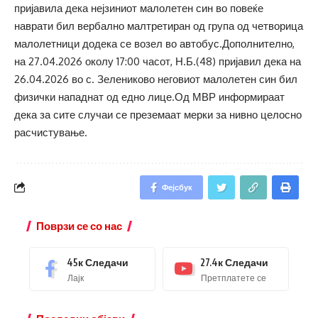
пријавила дека нејзиниот малолетен син во повеќе
наврати бил вербално малтретиран од група од четворица
малолетници додека се возел во автобус.Дополнително,
на 27.04.2026 околу 17:00 часот, Н.Б.(48) пријавил дека на
26.04.2026 во с. Зелениково неговиот малолетен син бил
физички нападнат од едно лице.Од МВР информираат
дека за сите случаи се преземаат мерки за нивно целосно
расчистување.
Фејсбук
Поврзи се со нас
45к
Следачи
27.4к
Следачи
Лајк
Претплатете се