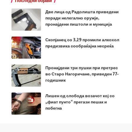
Последни објави
Две лица од Радолишта приведени
поради нелегално оружје,
пронајдени пиштоли и муниција
Скопјанец со 3,29 промили алкохол
предизвика сообраќајна несреќа
Пронајдени три пушки при претрес
во Старо Нагоричане, приведен 77-
годишник
Лишен од слобода возачот кој со
„фиат пунто“ прегази пешак и
побегна