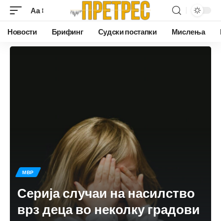
Аа
Новости
Брифинг
Судски постапки
Мислења
МВР
Серија случаи на насилство
врз деца во неколку градови