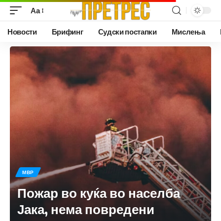
Аа
Новости
Брифинг
Судски постапки
Мислења
МВР
Пожар во куќа во населба
Јака, нема повредени