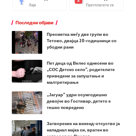
Лајк
Претплатете се
Последни објави
Пресметка меѓу две групи во
Тетово, двајца 20-годишници со
убодни рани
Пет деца од Велес однесени во
„СОС Детско село“, родителите
приведени за запуштање и
малтретирање
„Јагуар“ удри осумгодишно
девојче во Гостивар, детето е
тешко повредено
Затвореник на викенд-отсуство ја
нападнал мајка си, вратен во