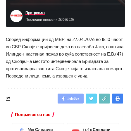
Претрес.мк
Последни промени 28/04/2026
Според информации од МВР, на 27.04.2026 во 18:10 часот
во СВР Скопје е пријавено дека во населба Јака, општина
Илинден, настанал пожар во куќа сопственост на Е.В.(47)
од Скопје.На местото интервенирала Бригадата за
противпожарна заштита Скопје, која го изгаснала пожарот.
Повредени лица нема, а извршен е увид.
Фејсбук
Поврзи се со нас
45к
Следачи
27.4к
Следачи