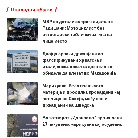
Последни објави
МВР со детали за трагедијата во
Радишани: Мотоциклист без
регистарски таблички загина на
лице место
Двајца српски државјани со
фалсификувани хрватска и
италијанска возачка дозвола се
обиделе да влезат во Македонија
Марихуана, бела прашкаста
материја и дробилка пронајдени кај
пет лица во Скопје, меѓу нив и
државјанин на Шведска
Во затворот „Идризово“ пронајдени
27 пакувања марихуана кај осуденик