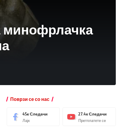
а минофрлачка
на
Поврзи се со нас
45к
Следачи
27.4к
Следачи
Лајк
Претплатете се