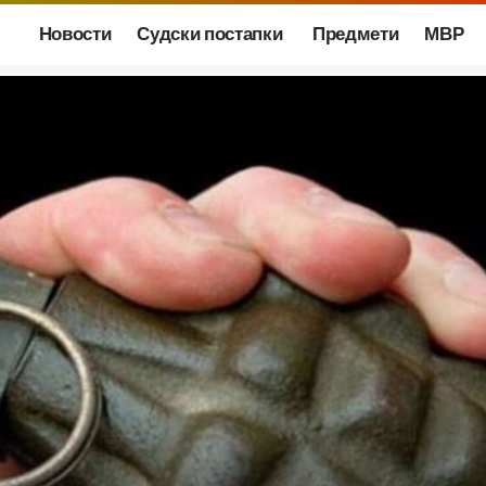
Новости
Судски постапки
Предмети
МВР