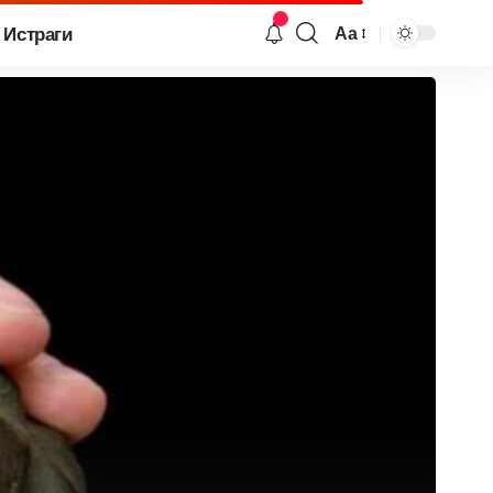
Истраги
Аа