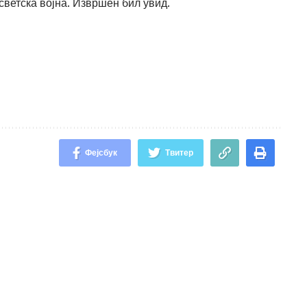
светска војна. Извршен бил увид.
Фејсбук
Твитер