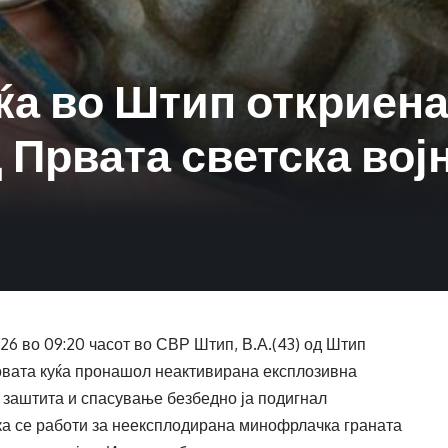
уќа во Штип откриен
 Првата светска вој
6 во 09:20 часот во СВР Штип, В.А.(43) од Штип
говата куќа пронашол неактивирана експлозивна
 заштита и спасување безбедно ја подигнал
ка се работи за неексплодирана минофрлачка граната