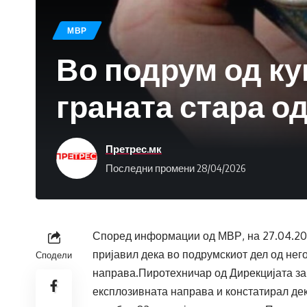
МВР
Во подрум од к
граната стара од
Претрес.мк
Последни промени 28/04/2026
Според информации од МВР, на 27.04.202
пријавил дека во подрумскиот дел од не
Сподели
направа.Пиротехничар од Дирекцијата за
експлозивната направа и констатирал де