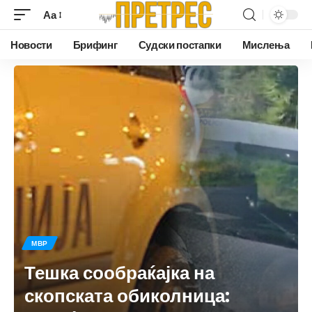
Аа
Новости
Брифинг
Судски постапки
Мислења
МВР
Тешка сообраќајка на
скопската обиколница: