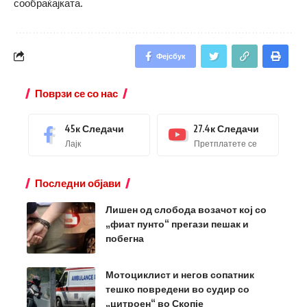
сообраќајката.
Фејсбук
Поврзи се со нас
45к
Следачи
27.4к
Следачи
Лајк
Претплатете се
Последни објави
Лишен од слобода возачот кој со
„фиат пунто“ прегази пешак и
побегна
Мотоциклист и негов сопатник
тешко повредени во судир со
„цитроен“ во Скопје