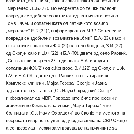
возилото „бмв“, Ф.М., како и сопатничката од возилото
„мерцедес“, Е.Б.(23).„Во несреќата со тешки телесни
повреди се здобиле сопатникот од патничкото возило
„бмв“, Ф.М. и сопатничката од патничкото возило
„мерцедес“ Е.Б.(23)“, информираат од МВР.Со телесни
повреди се здобиле и возачката на „бмв“, Е.А.(23), како и
останатите сопатници Ф.Х.(21) од село Кондово, З.И.(22)
од Скопје, како и Џ.Ф.(22) и Б.А.(18), двете од село Раовиќ.
„Со телесни повреди 23-годишната Е.А. и другите
сопатници Ф.Х.(21) од с.Кондово, З.И.(22) од Скопје и Џ.Ф.
(22) и Б.А.(18), двете од с.Раовиќ, констатирани во
Комплекс клиники „Мајка Тереза“ Скопје и Јавна
здравствена установа „Св.Наум Охридски“ Скопје“,
информираат од МВР.Повредените биле пренесени и
згрижени во Комплекс клиники „Мајка Тереза“ и во
болницата „Св. Наум Охридски“ во Скопје.На местото на
несреќата извршен е увид од увидна екипа на СВР Скопје,
а се преземаат мерки за утврдување на причините за