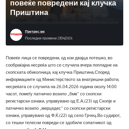
повеќе повредени кај клучка
Приштина
Претрес.мк
Последни промени 27/04/2026
Повеќе лица се повредени, од кои двајца потешко, во
сообраќајна несреќа што се случила вчера попладне на
скопската обиколница, кај клучка Приштина.Според
информациите од Министерството за внатрешни работи,
несреќата се случила на 26.04.2026 година околу 14:00
часот, помеѓу патничко возило „бмв“ со скопски
регистарски ознаки, управувано од Е.А.(23) од Скопје и
патничко возило „мерцедес“ со скопски регистарски
ознаки, управувано од Ф.Ќ.(22) од село Грчец.Во судирот,
со тешки телесни повреди се здобиле сопатникот од