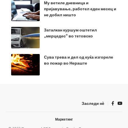
Му ветиле дневница и
пријавување, работел еден месец и
не добил ништо
Заталкан куршум оштетил
„мерцедес“ во тетовско
Сува трева и дел од куќа изгореле
во пожар во Нераште
Заследи нѐ
Маркетинг