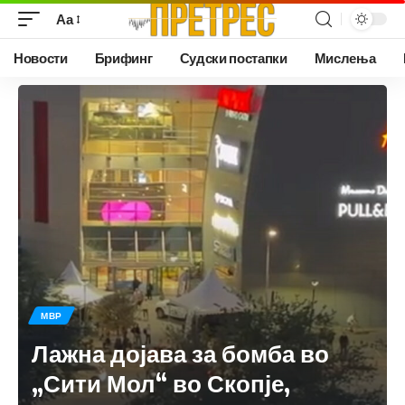
Аа
Новости
Брифинг
Судски постапки
Мислења
МВР
Лажна дојава за бомба во
„Сити Мол“ во Скопје,