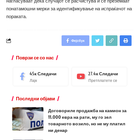
нагласуваат дека случајот се расчистува и се преземаат
понатамошни мерки за идентификување на испраќачот на
пораката.
Фејсбук
Поврзи се со нас
45к
Следачи
27.4к
Следачи
Лајк
Претплатете се
Последни објави
Договориле продажба на камион за
11.000 евра на рати, му го зел
товарното возило, но не му платил
ни денар