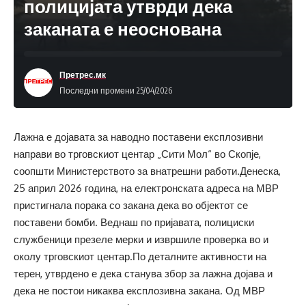
полицијата утврди дека
заканата е неоснована
Претрес.мк
Последни промени 25/04/2026
Лажна е дојавата за наводно поставени експлозивни
направи во трговскиот центар „Сити Мол“ во Скопје,
соопшти Министерството за внатрешни работи.Денеска,
25 април 2026 година, на електронската адреса на МВР
пристигнала порака со закана дека во објектот се
поставени бомби. Веднаш по пријавата, полициски
службеници презеле мерки и извршиле проверка во и
околу трговскиот центар.По деталните активности на
терен, утврдено е дека станува збор за лажна дојава и
дека не постои никаква експлозивна закана. Од МВР