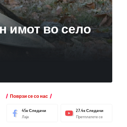
н имот во село
Поврзи се со нас
45к
Следачи
27.4к
Следачи
Лајк
Претплатете се