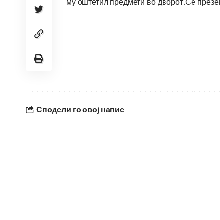
му оштетил предмети во дворот.Се презе
Сподели го овој напис