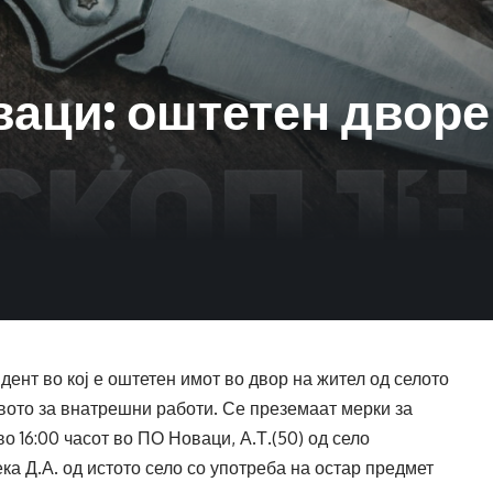
аци: оштетен дворе
дент во кој е оштетен имот во двор на жител од селото
ото за внатрешни работи. Се преземаат мерки за
о 16:00 часот во ПО Новаци, А.Т.(50) од село
а Д.А. од истото село со употреба на остар предмет