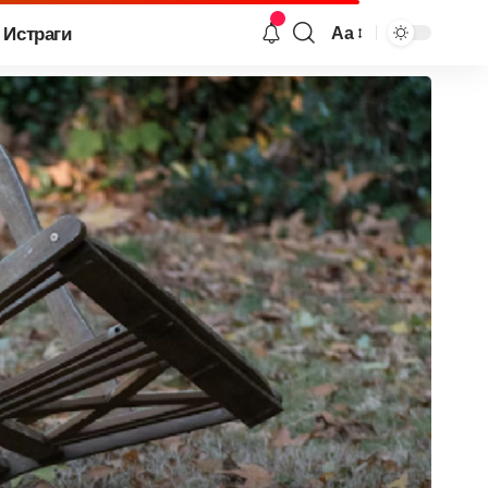
Истраги
Аа