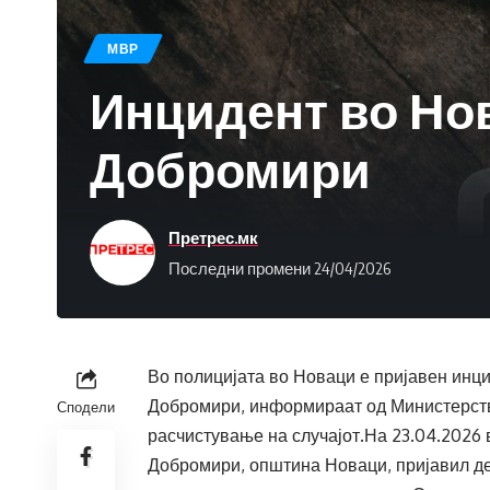
МВР
Инцидент во Нов
Добромири
Претрес.мк
Последни промени 24/04/2026
Во полицијата во Новаци е пријавен инци
Добромири, информираат од Министерств
Сподели
расчистување на случајот.На 23.04.2026 в
Добромири, општина Новаци, пријавил дек