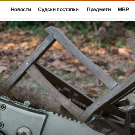
Новости
Судски постапки
Предмети
МВР