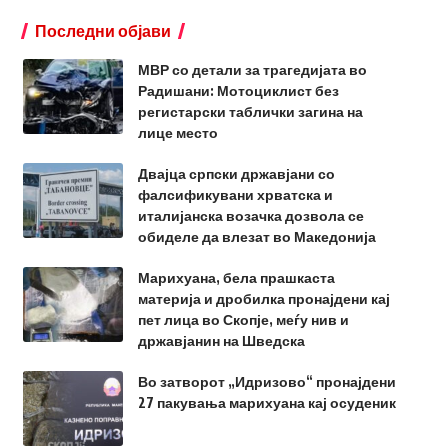
Последни објави
МВР со детали за трагедијата во
Радишани: Мотоциклист без
регистарски таблички загина на
лице место
Двајца српски државјани со
фалсификувани хрватска и
италијанска возачка дозвола се
обиделе да влезат во Македонија
Марихуана, бела прашкаста
материја и дробилка пронајдени кај
пет лица во Скопје, меѓу нив и
државјанин на Шведска
Во затворот „Идризово“ пронајдени
27 пакувања марихуана кај осуденик