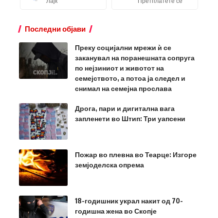
Лајк
Претплатете се
Последни објави
Преку социјални мрежи ѝ се
заканувал на поранешната сопруга
по нејзиниот и животот на
семејството, а потоа ја следел и
снимал на семејна прослава
Дрога, пари и дигитална вага
запленети во Штип: Три уапсени
Пожар во плевна во Теарце: Изгоре
земјоделска опрема
18-годишник украл накит од 70-
годишна жена во Скопје