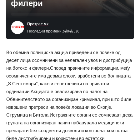
филери
Претрес.мк
Последни промени 24/04/2026
Во обемна полициска акција приведени се повеќе од
десет лица осомничени за нелегален увоз и дистрибуција
на ботокс и филери.Според првичните информации, меѓу
осомничените има дерматолози, вработени во болницата
„8 Септември“, како и сопственици на приватни
ординации.Акцијата е реализирана по налог на
Обвинителството за организиран криминал, при што биле
извршени претреси на повеќе локации во Скопје,
Струмица и Битола.Истражните органи се сомневаат дека
групата на организиран начин набавувала медицински
препарати без соодветни дозволи и контрола, кои потоа
биле дистрибуирани и користени во естетски