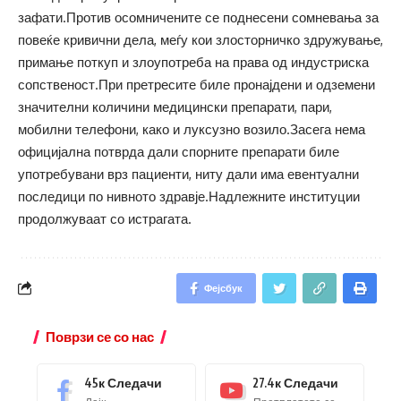
зафати.Против осомничените се поднесени сомневања за
повеќе кривични дела, меѓу кои злосторничко здружување,
примање поткуп и злоупотреба на права од индустриска
сопственост.При претресите биле пронајдени и одземени
значителни количини медицински препарати, пари,
мобилни телефони, како и луксузно возило.Засега нема
официјална потврда дали спорните препарати биле
употребувани врз пациенти, ниту дали има евентуални
последици по нивното здравје.Надлежните институции
продолжуваат со истрагата.
Фејсбук
Поврзи се со нас
45к
Следачи
27.4к
Следачи