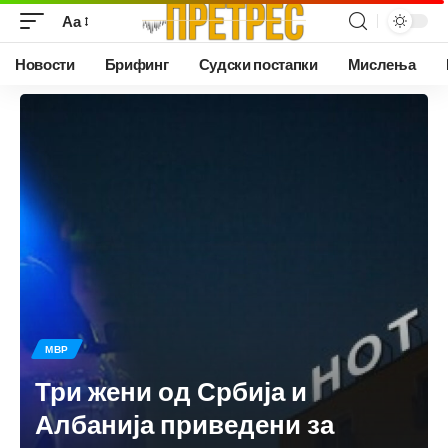
Аа
Новости
Брифинг
Судски постапки
Мислења
МВР
Три жени од Србија и
Албанија приведени за