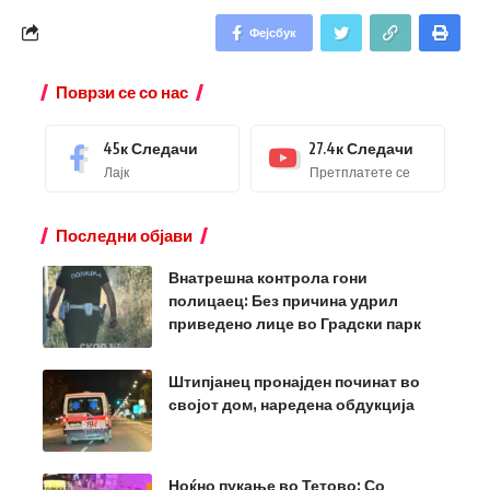
Фејсбук
Поврзи се со нас
45к
Следачи
27.4к
Следачи
Лајк
Претплатете се
Последни објави
Внатрешна контрола гони
полицаец: Без причина удрил
приведено лице во Градски парк
Штипјанец пронајден починат во
својот дом, наредена обдукција
Ноќно пукање во Тетово: Со