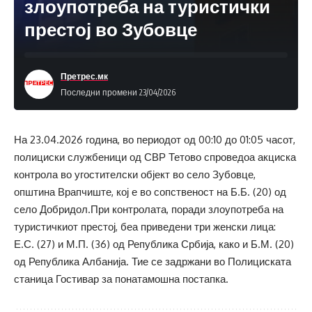
злоупотреба на туристички
престој во Зубовце
Претрес.мк
Последни промени 23/04/2026
На 23.04.2026 година, во периодот од 00:10 до 01:05 часот,
полициски службеници од СВР Тетово спроведоа акциска
контрола во угостителски објект во село Зубовце,
општина Врапчиште, кој е во сопственост на Б.Б. (20) од
село Добридол.При контролата, поради злоупотреба на
туристичкиот престој, беа приведени три женски лица:
Е.С. (27) и М.П. (36) од Република Србија, како и Б.М. (20)
од Република Албанија. Тие се задржани во Полициската
станица Гостивар за понатамошна постапка.