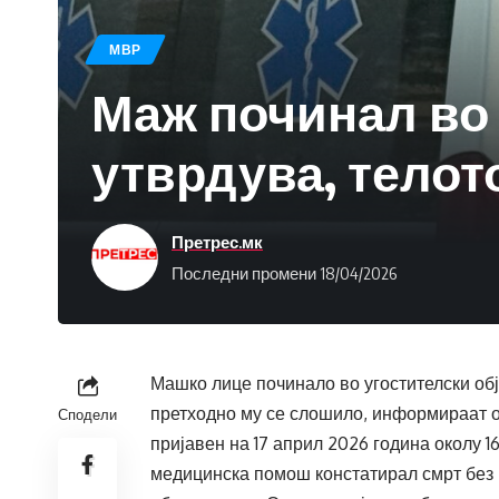
МВР
Маж починал во 
утврдува, телот
Претрес.мк
Последни промени 18/04/2026
Машко лице починало во угостителски обј
претходно му се слошило, информираат о
Сподели
пријавен на 17 април 2026 година околу 
медицинска помош констатирал смрт без в