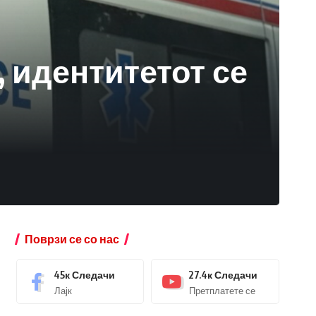
, идентитетот се
Поврзи се со нас
45к
Следачи
27.4к
Следачи
Лајк
Претплатете се