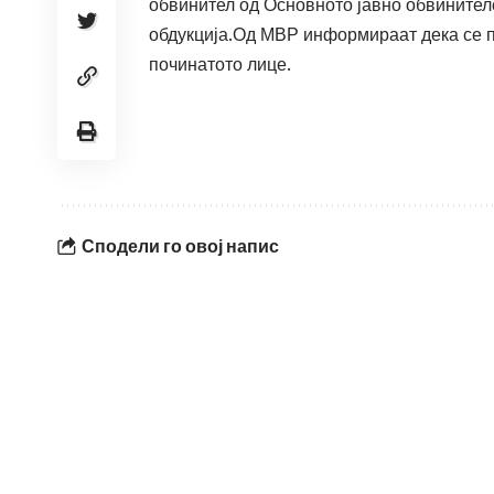
обвинител од Основното јавно обвинителс
обдукција.Од МВР информираат дека се п
починатото лице.
Сподели го овој напис