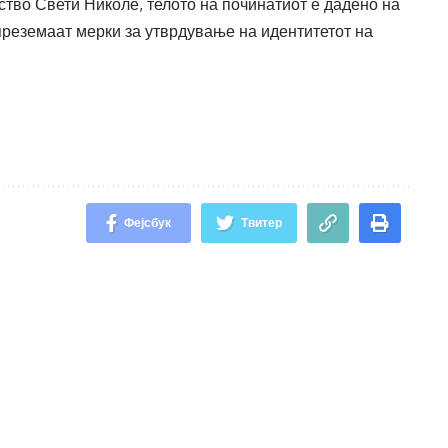
тво Свети Николе, телото на починатиот е дадено на
реземаат мерки за утврдување на идентитетот на
Фејсбук
Твитер