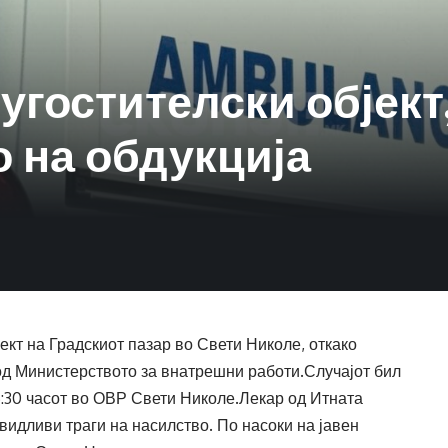
угостителски објект
о на обдукција
ект на Градскиот пазар во Свети Николе, откако
д Министерството за внатрешни работи.Случајот бил
16:30 часот во ОВР Свети Николе.Лекар од Итната
идливи траги на насилство. По насоки на јавен