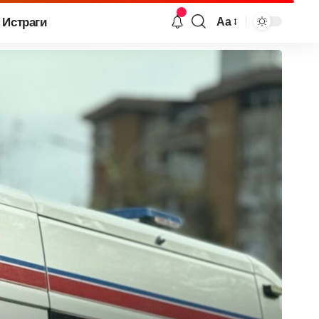
Истраги
Аа