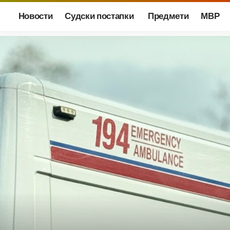
Новости
Судски постапки
Предмети
МВР