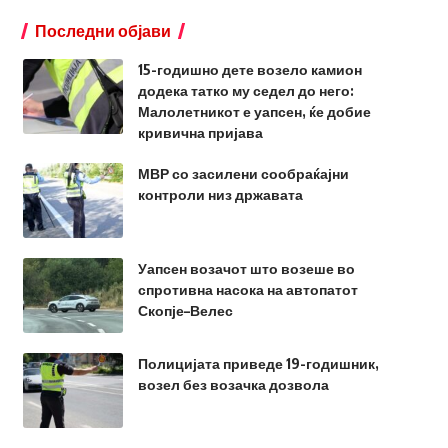
Последни објави
15-годишно дете возело камион
додека татко му седел до него:
Малолетникот е уапсен, ќе добие
кривична пријава
МВР со засилени сообраќајни
контроли низ државата
Уапсен возачот што возеше во
спротивна насока на автопатот
Скопје–Велес
Полицијата приведе 19-годишник,
возел без возачка дозвола