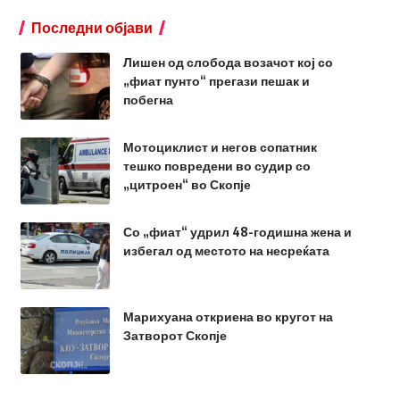
Последни објави
Лишен од слобода возачот кој со
„фиат пунто“ прегази пешак и
побегна
Мотоциклист и негов сопатник
тешко повредени во судир со
„цитроен“ во Скопје
Со „фиат“ удрил 48-годишна жена и
избегал од местото на несреќата
Марихуана откриена во кругот на
Затворот Скопје