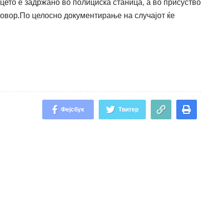
ето е задржано во полициска станица, а во присуство
говор.По целосно документирање на случајот ќе
Фејсбук
Твитер