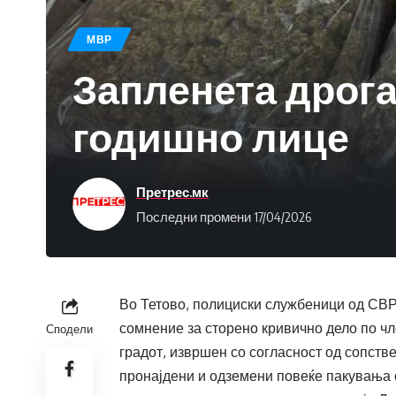
МВР
Запленета дрога 
годишно лице
Претрес.мк
Последни промени 17/04/2026
Во Тетово, полициски службеници од СВР
сомнение за сторено кривично дело по чл
Сподели
градот, извршен со согласност од сопстве
пронајдени и одземени повеќе пакувања с