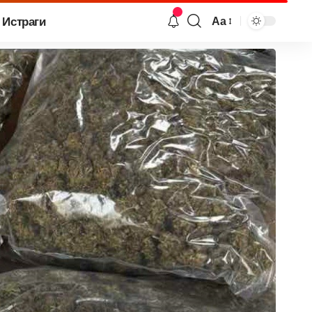
Истраги
Аа