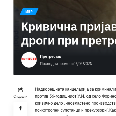
МВР
Кривична пријав
дроги при претр
Претрес.мк
Последни промени 16/04/2026
Надворешната канцеларија за криминалис
против 56-годишниот У.И. од село Форин
Сподели
кривично дело „неовластено производств
психотропни супстанци и прекурзори“.Как