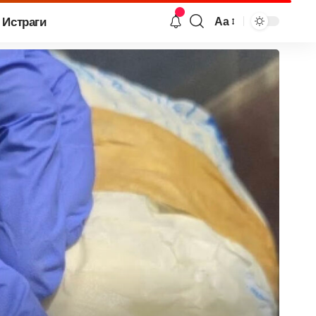
Истраги
Аа