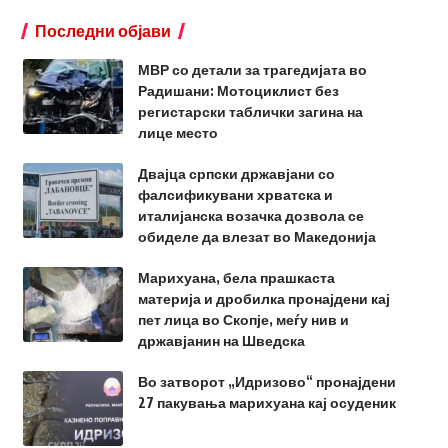
Последни објави
МВР со детали за трагедијата во
Радишани: Мотоциклист без
регистарски таблички загина на
лице место
Двајца српски државјани со
фалсификувани хрватска и
италијанска возачка дозвола се
обиделе да влезат во Македонија
Марихуана, бела прашкаста
материја и дробилка пронајдени кај
пет лица во Скопје, меѓу нив и
државјанин на Шведска
Во затворот „Идризово“ пронајдени
27 пакувања марихуана кај осуденик