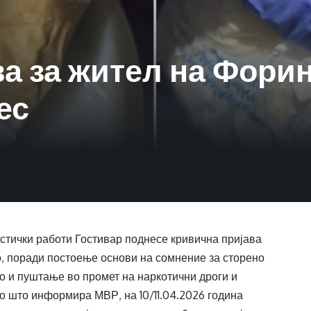
а за жител на Форин
ес
тички работи Гостивар поднесе кривична пријава
о, поради постоење основи на сомнение за сторено
о и пуштање во промет на наркотични дроги и
о што информира МВР, на 10/11.04.2026 година