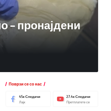
о – пронајдени
Поврзи се со нас
45к
Следачи
27.4к
Следачи
Лајк
Претплатете се