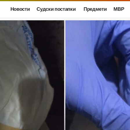
Новости
Судски постапки
Предмети
МВР