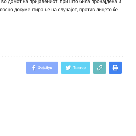
во домот на пријавениот, при што била пронајдена и
лосно документирање на случајот, против лицето ќе
Фејсбук
Твитер