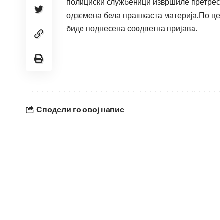
полициски службеници извршиле претрес 
одземена бела прашкаста материја.По це
биде поднесена соодветна пријава.
Сподели го овој напис