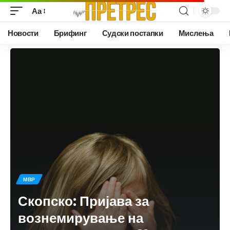
Аа
Новости
Брифинг
Судски постапки
Мислења
МВР
Скопско: Пријава за
вознемирување на