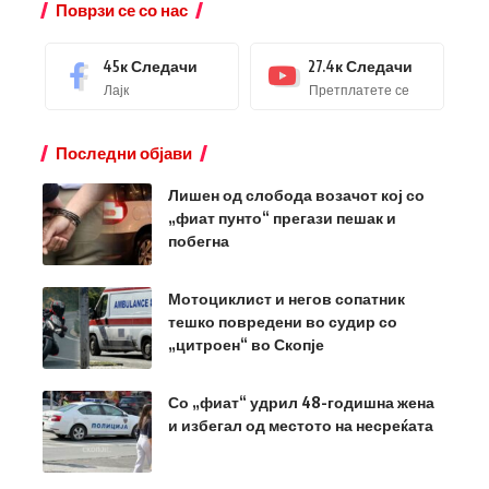
Поврзи се со нас
45к
Следачи
27.4к
Следачи
Лајк
Претплатете се
Последни објави
Лишен од слобода возачот кој со
„фиат пунто“ прегази пешак и
побегна
Мотоциклист и негов сопатник
тешко повредени во судир со
„цитроен“ во Скопје
Со „фиат“ удрил 48-годишна жена
и избегал од местото на несреќата