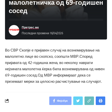
малолетничка од 69-годишен
сосед
Претрес.мк
Последни промени 16/04/2026
Во СВР Скопје е пријавен случај на вознемирување на
малолетно лице во скопско, соопшти МВР.Според
пријавата од 42-годишна жена, во неколку наврати
нејзината малолетна ќерка била вознемирувана од нивен
69-годишен сосед.Од МВР информираат дека се
преземаат мерки за целосно расчистување на случајот.
Фејсбук