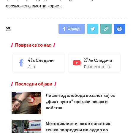
овозможена имотна корист.
Фејсбук
Поврзи се со нас
45к
Следачи
27.4к
Следачи
Лајк
Претплатете се
Последни објави
Лишен од слобода возачот кој со
„фиат пунто“ прегази пешак и
побегна
Мотоциклист и негов сопатник
тешко повредени во судир со