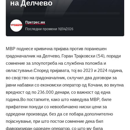
на Делчево
Претрес.мк
Последни промени 16/04/2026
МВР поднесе кривична пријава против поранешен
градоначалник на Делчево, Горан Трајковски (54), поради
сомнение за злоупотреба на службена положба и
овластување.Според пријавата, тој во 2023 и 2024 година,
во својство на градоначалник, склучил два договори за
јавни набавки со економски оператор од Кочани, во вкупна
вредност од по 236.000 денари, со важност од една
година.Во постапките, како што наведува МВР, биле
прифатени понуди со невообичаено ниски цени за
одредени производи, без да се побара дополнително
појаснување, при што постои сомнение дека бил
фаворизиран одреден оператор, со што му била