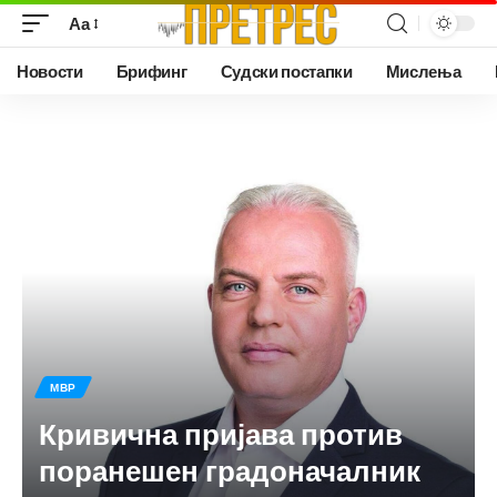
Аа
Новости
Брифинг
Судски постапки
Мислења
МВР
Кривична пријава против
поранешен градоначалник