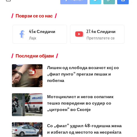
Поврзи се со нас
45к
Следачи
27.4к
Следачи
Лајк
Претплатете се
Последни објави
Лишен од слобода возачот кој со
„фиат пунто“ прегази пешак и
побегна
Мотоциклист и негов сопатник
тешко повредени во судир со
„цитроен“ во Скопје
Со „фиат“ удрил 48-годишна жена
и избегал од местото на несреќата