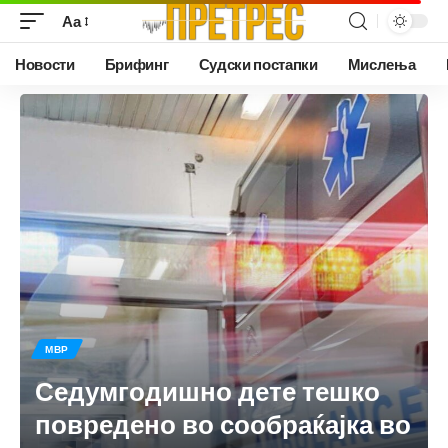
Аа
Новости
Брифинг
Судски постапки
Мислења
МВР
Седумгодишно дете тешко
повредено во сообраќајка во