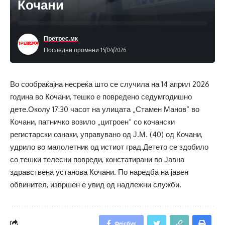
Кочани
Претрес.мк
Последни промени 15/04/2026
Во сообраќајна несреќа што се случила на 14 април 2026
година во Кочани, тешко е повредено седумгодишно
дете.Околу 17:30 часот на улицата „Стамен Манов“ во
Кочани, патничко возило „цитроен“ со кочански
регистарски ознаки, управувано од Ј.М. (40) од Кочани,
удрило во малолетник од истиот град.Детето се здобило
со тешки телесни повреди, констатирани во Јавна
здравствена установа Кочани. По наредба на јавен
обвинител, извршен е увид од надлежни служби.
Фејсбук