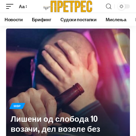
Аа
Новости
Брифинг
Судски постапки
Мислења
МВР
Лишени од слобода 10
возачи, дел возеле без