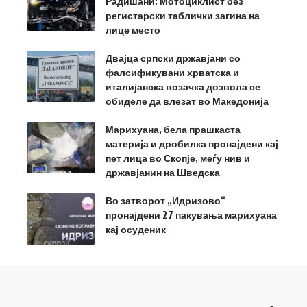
Радишани: Мотоциклист без
регистарски таблички загина на
лице место
Двајца српски државјани со
фалсификувани хрватска и
италијанска возачка дозвола се
обиделе да влезат во Македонија
Марихуана, бела прашкаста
материја и дробилка пронајдени кај
пет лица во Скопје, меѓу нив и
државјанин на Шведска
Во затворот „Идризово“
пронајдени 27 пакувања марихуана
кај осуденик