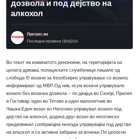
дозвола и под дејство на
алкохол
Претрес.мк
Последни промени 13/04/2026
Во текот на изминатото деноноќие, на територијата на
целата држава, полициските службеници лишиле од
слобода 10 возачи за безобѕирно управување со возило,
информираат од МВР.Од нив, осум возачи управувале
возило без возачка дозвола – по двајца во Скопје, Прилеп
и Гостивар, еден во Тетово и еден малолетник во
Чашка.Еден возач во Неготино управувал возило под
дејство на алкохол, додека друг возач во неготинско
предизвикал сообраќајна незгода управувајќи под дејство
на алкохол и со активна забрана за возење.По целосно