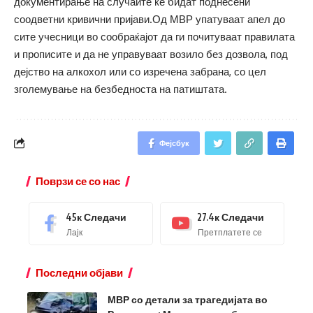
документирање на случаите ќе бидат поднесени
соодветни кривични пријави.Од МВР упатуваат апел до
сите учесници во сообраќајот да ги почитуваат правилата
и прописите и да не управуваат возило без дозвола, под
дејство на алкохол или со изречена забрана, со цел
зголемување на безбедноста на патиштата.
Фејсбук
Поврзи се со нас
45к
Следачи
27.4к
Следачи
Лајк
Претплатете се
Последни објави
МВР со детали за трагедијата во