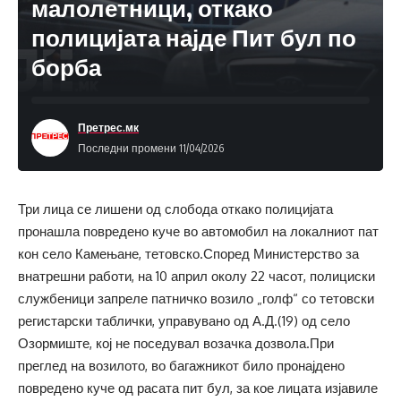
малолетници, откако
полицијата најде Пит бул по
борба
Претрес.мк
Последни промени 11/04/2026
Три лица се лишени од слобода откако полицијата
пронашла повредено куче во автомобил на локалниот пат
кон село Камењане, тетовско.Според Министерство за
внатрешни работи, на 10 април околу 22 часот, полициски
службеници запреле патничко возило „голф“ со тетовски
регистарски таблички, управувано од А.Д.(19) од село
Озормиште, кој не поседувал возачка дозвола.При
преглед на возилото, во багажникот било пронајдено
повредено куче од расата пит бул, за кое лицата изјавиле