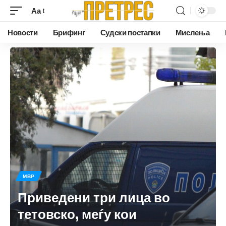
Аа
Новости
Брифинг
Судски постапки
Мислења
МВР
Приведени три лица во
тетовско, меѓу кои