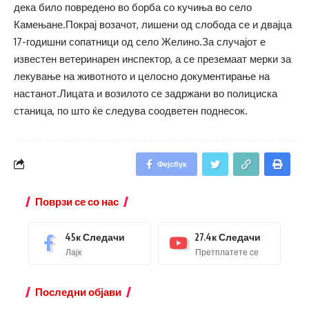
дека било повредено во борба со кучиња во село
Камењане.Покрај возачот, лишени од слобода се и двајца
17-годишни сопатници од село Желино.За случајот е
известен ветеринарен инспектор, а се преземаат мерки за
лекување на животното и целосно документирање на
настанот.Лицата и возилото се задржани во полициска
станица, по што ќе следува соодветен поднесок.
Фејсбук
Поврзи се со нас
45к
Следачи
27.4к
Следачи
Лајк
Претплатете се
Последни објави