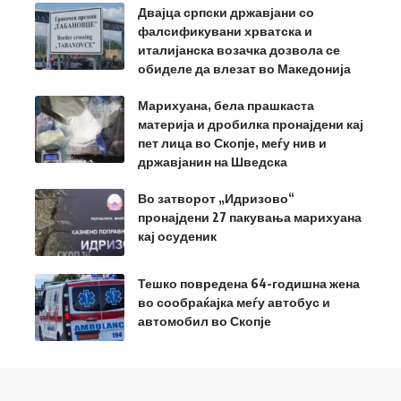
Двајца српски државјани со
фалсификувани хрватска и
италијанска возачка дозвола се
обиделе да влезат во Македонија
Марихуана, бела прашкаста
материја и дробилка пронајдени кај
пет лица во Скопје, меѓу нив и
државјанин на Шведска
Во затворот „Идризово“
пронајдени 27 пакувања марихуана
кај осуденик
Тешко повредена 64-годишна жена
во сообраќајка меѓу автобус и
автомобил во Скопје