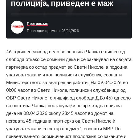
полиција, приведен е маж
Претрес.мк
Последни промени 09/04/2026
46-годишен маж од село во општина Чашка е лишен од
слобода откако се сомничи дека ѝ се заканувал на својата
партнерка со остар предмет во Свети Николе, а подоцна
упатувал закани и кон полициски службеник, соопшти
Министерството за внатрешни работи.„На 09.04.2026 во
01:00 часот во Свети Николе, полициски службеници од
ОВР Свети Николе го лишија од слобода Д.В.(46) од село
во општина Чашка, постапувајќи по претходна пријава
дека на 08.04.2026 околу 23:45 часот во домот на
неговата 45-годишна партнерка од Свети Николе ѝ
упатувал закани со остар предмет“, соопшти МВР.По
приведувањето, осомничениот продолжил со заканите и