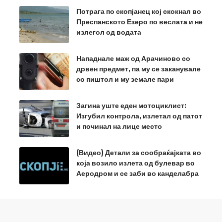
Потрага по скопјанец кој скокнал во
Преспанското Езеро по веслата и не
излегол од водата
Нападнале маж од Арачиново со
дрвен предмет, па му се заканувале
со пиштол и му земале пари
Загина уште еден мотоциклист:
Изгубил контрола, излетал од патот
и починал на лице место
(Видео) Детали за сообраќајката во
која возило излета од булевар во
Аеродром и се заби во канделабра