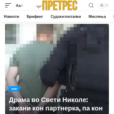
Аа
Новости
Брифинг
Судски постапки
Мислења
МВР
Драма во Свети Николе:
закани кон партнерка, па кон