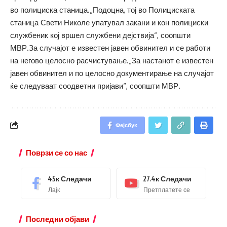
во полициска станица.„Подоцна, тој во Полициската
станица Свети Николе упатувал закани и кон полициски
службеник кој вршел службени дејствија“, соопшти
МВР.За случајот е известен јавен обвинител и се работи
на негово целосно расчистување.„За настанот е известен
јавен обвинител и по целосно документирање на случајот
ќе следуваат соодветни пријави“, соопшти МВР.
Фејсбук
Поврзи се со нас
45к
Следачи
27.4к
Следачи
Лајк
Претплатете се
Последни објави