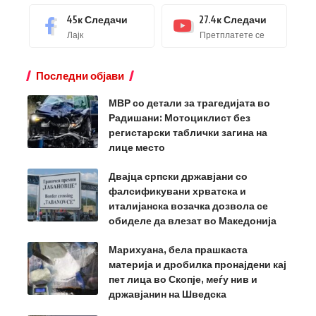
45к
Следачи
27.4к
Следачи
Лајк
Претплатете се
Последни објави
МВР со детали за трагедијата во
Радишани: Мотоциклист без
регистарски таблички загина на
лице место
Двајца српски државјани со
фалсификувани хрватска и
италијанска возачка дозвола се
обиделе да влезат во Македонија
Марихуана, бела прашкаста
материја и дробилка пронајдени кај
пет лица во Скопје, меѓу нив и
државјанин на Шведска