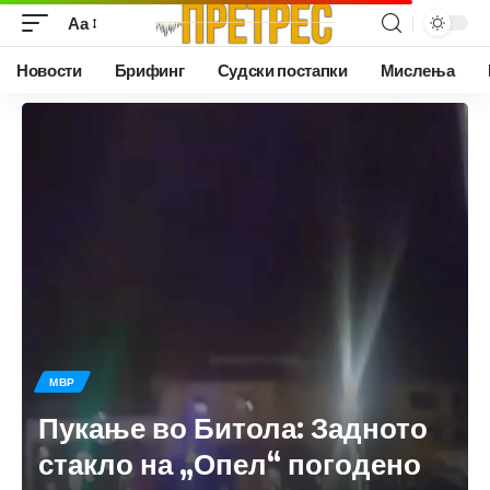
Аа
Новости
Брифинг
Судски постапки
Мислења
МВР
Пукање во Битола: Задното
стакло на „Опел“ погодено