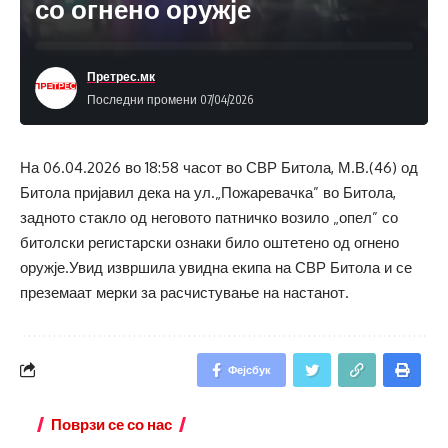
со огнено оружје
Претрес.мк
Последни промени 07/04/2026
На 06.04.2026 во 18:58 часот во СВР Битола, М.В.(46) од
Битола пријавил дека на ул.„Пожаревачка” во Битола,
задното стакло од неговото патничко возило „опел” со
битолски регистарски ознаки било оштетено од огнено
оружје.Увид извршила увидна екипа на СВР Битола и се
преземаат мерки за расчистување на настанот.
Фејсбук
Поврзи се со нас