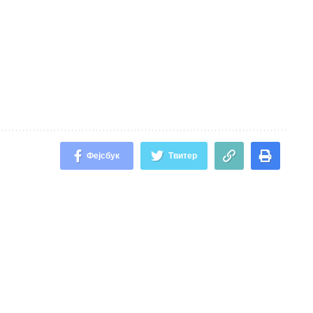
Фејсбук
Твитер