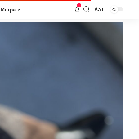
Истраги
Аа