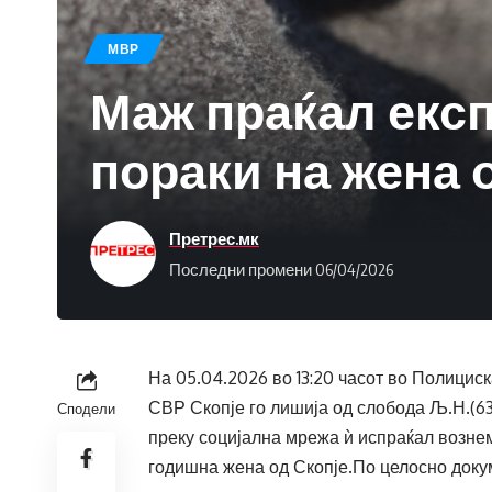
МВР
Маж праќал екс
пораки на жена 
Претрес.мк
Последни промени 06/04/2026
На 05.04.2026 во 13:20 часот во Полицис
СВР Скопје го лишија од слобода Љ.Н.(63)
Сподели
преку социјална мрежа ѝ испраќал возне
годишна жена од Скопје.По целосно доку