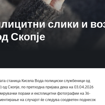
плицитни слики и в
од Скопје
ката станица Кисела Вода полициски службеници од
 од Скопје, по претходна пријава дека на 03.04.2026
мирувачки пораки и експлицитни фотографии на 36-
ментирање на случајот ќе следува соодветен поднесок