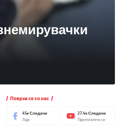
ознемирувачки
Поврзи се со нас
45к
Следачи
27.4к
Следачи
Лајк
Претплатете се