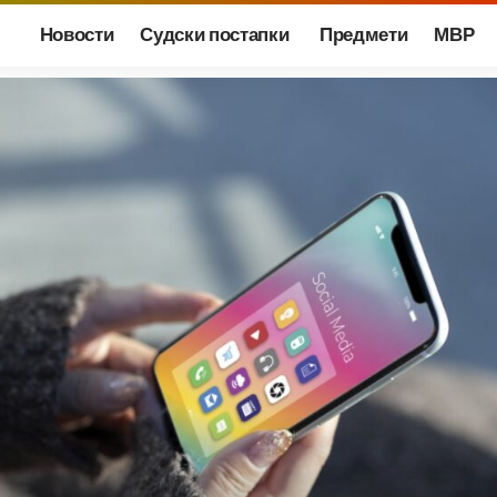
Новости
Судски постапки
Предмети
МВР