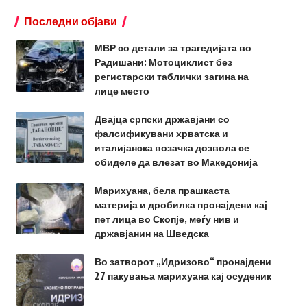
Последни објави
МВР со детали за трагедијата во
Радишани: Мотоциклист без
регистарски таблички загина на
лице место
Двајца српски државјани со
фалсификувани хрватска и
италијанска возачка дозвола се
обиделе да влезат во Македонија
Марихуана, бела прашкаста
материја и дробилка пронајдени кај
пет лица во Скопје, меѓу нив и
државјанин на Шведска
Во затворот „Идризово“ пронајдени
27 пакувања марихуана кај осуденик