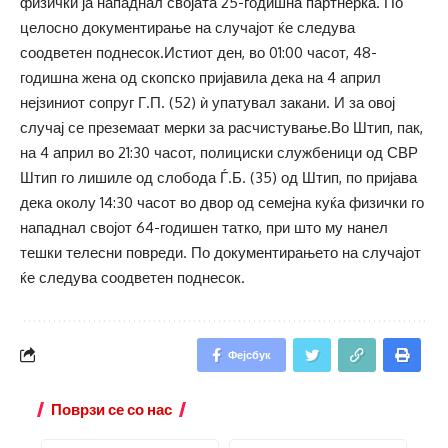
физички ја нападнал својата 25-годишна партнерка. По
целосно документирање на случајот ќе следува
соодветен поднесок.Истиот ден, во 01:00 часот, 48-
годишна жена од скопско пријавила дека на 4 април
нејзиниот сопруг Г.П. (52) ѝ упатувал закани. И за овој
случај се преземаат мерки за расчистување.Во Штип, пак,
на 4 април во 21:30 часот, полициски службеници од СВР
Штип го лишиле од слобода Ѓ.Б. (35) од Штип, по пријава
дека околу 14:30 часот во двор од семејна куќа физички го
нападнал својот 64-годишен татко, при што му нанел
тешки телесни повреди. По документирањето на случајот
ќе следува соодветен поднесок.
Фејсбук
Поврзи се со нас