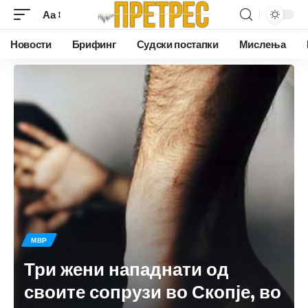
Аа
Новости
Брифинг
Судски постапки
Мислења
МВР
Три жени нападнати од
своите сопрузи во Скопје, во