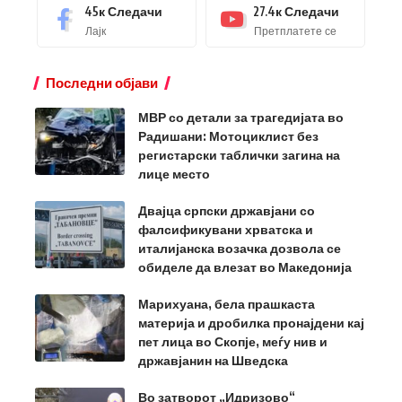
45к
Следачи
27.4к
Следачи
Лајк
Претплатете се
Последни објави
МВР со детали за трагедијата во
Радишани: Мотоциклист без
регистарски таблички загина на
лице место
Двајца српски државјани со
фалсификувани хрватска и
италијанска возачка дозвола се
обиделе да влезат во Македонија
Марихуана, бела прашкаста
материја и дробилка пронајдени кај
пет лица во Скопје, меѓу нив и
државјанин на Шведска
Во затворот „Идризово“