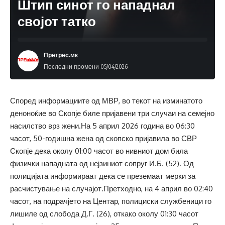
Штип синот го нападнал
својот татко
Претрес.мк
Последни промени 05/04/2026
Според информациите од МВР, во текот на изминатото
деноноќие во Скопје биле пријавени три случаи на семејно
насилство врз жени.На 5 април 2026 година во 06:30
часот, 50-годишна жена од скопско пријавила во СВР
Скопје дека околу 01:00 часот во нивниот дом била
физички нападната од нејзиниот сопруг И.Б. (52). Од
полицијата информираат дека се преземаат мерки за
расчистување на случајот.Претходно, на 4 април во 02:40
часот, на подрачјето на Центар, полициски службеници го
лишиле од слобода Д.Г. (26), откако околу 01:30 часот