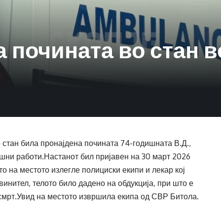
 почината во стан в
о стан била пронајдена почината 74-годишната В.Д.,
ни работи.Настанот бил пријавен на 30 март 2026
што на местото излегле полициски екипи и лекар кој
винител, телото било дадено на обдукција, при што е
 смрт.Увид на местото извршила екипа од СВР Битола.