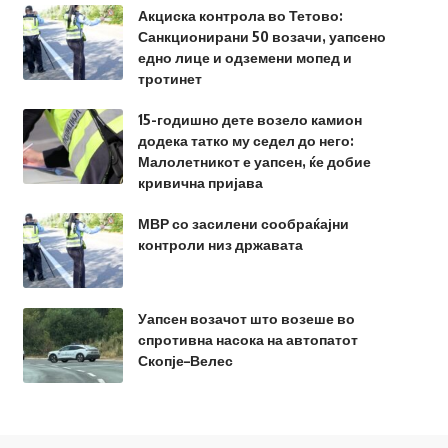
Акциска контрола во Тетово:
Санкционирани 50 возачи, уапсено
едно лице и одземени мопед и
тротинет
15-годишно дете возело камион
додека татко му седел до него:
Малолетникот е уапсен, ќе добие
кривична пријава
МВР со засилени сообраќајни
контроли низ државата
Уапсен возачот што возеше во
спротивна насока на автопатот
Скопје–Велес