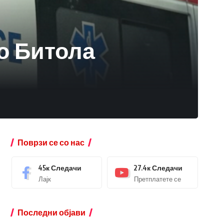
о Битола
Поврзи се со нас
45к
Следачи
27.4к
Следачи
Лајк
Претплатете се
Последни објави