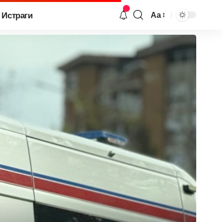
Истраги
Аа