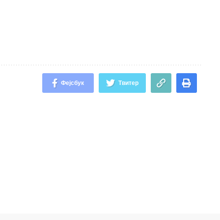
Фејсбук
Твитер