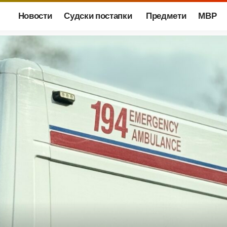
Новости
Судски постапки
Предмети
МВР