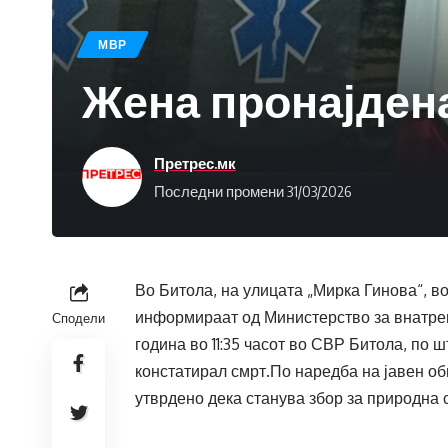
МВР
Жена пронајдена
Претрес.мк
Последни промени 31/03/2026
Во Битола, на улицата „Мирка Гинова“, в
информираат од Министерство за внатреш
Сподели
година во 11:35 часот во СВР Битола, по 
констатирал смрт.По наредба на јавен об
утврдено дека станува збор за природна