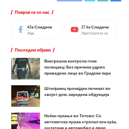
Поврзи се со нас
45к
Следачи
27.4к
Следачи
Лајк
Претплатете се
Последни објави
Внатрешна контрола гони
полицаец: Без причина удрил
приведено лице во Градски парк
Штипјанец пронајден починат во
својот дом, наредена обдукција
Ноќно пукање во Тетово: Со
автоматска пушка стрелал кон куќа,
оштетени и автомобил и двор