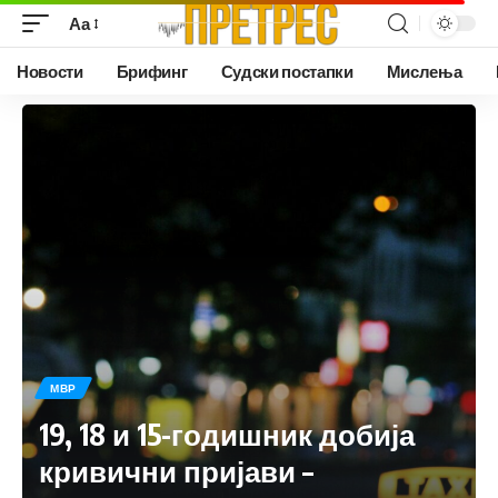
Аа
Новости
Брифинг
Судски постапки
Мислења
МВР
19, 18 и 15-годишник добија
кривични пријави –