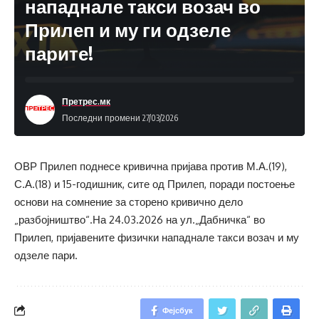
нападнале такси возач во
Прилеп и му ги одзеле
парите!
Претрес.мк
Последни промени 27/03/2026
ОВР Прилеп поднесе кривична пријава против М.А.(19),
С.А.(18) и 15-годишник, сите од Прилеп, поради постоење
основи на сомнение за сторено кривично дело
„разбојништво“.На 24.03.2026 на ул.„Дабничка“ во
Прилеп, пријавените физички нападнале такси возач и му
одзеле пари.
Фејсбук