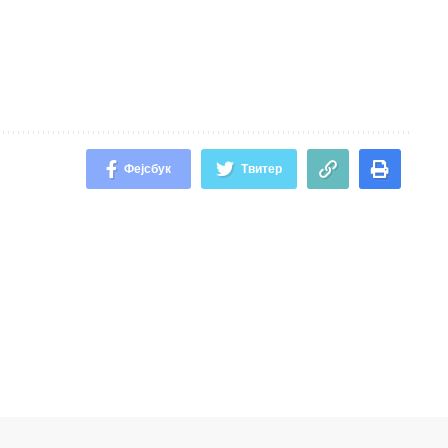
Фејсбук
Твитер