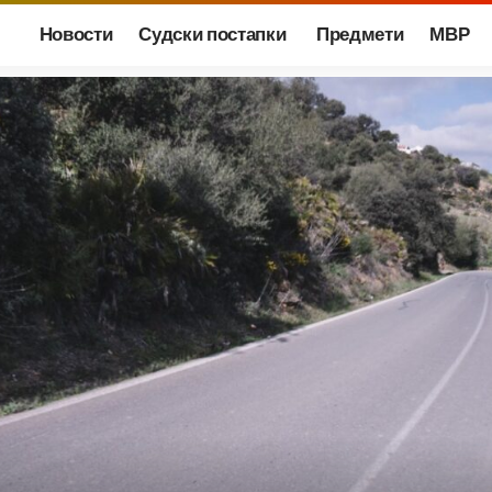
Новости
Судски постапки
Предмети
МВР