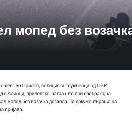
л мопед без возачк
е Тошев” во Прилеп, полициски службенци од ОВР
 с.Алинци, прилепско, затоа што при сообраќајна
вал мопед без возачка дозвола.По документирање на
на пријава.