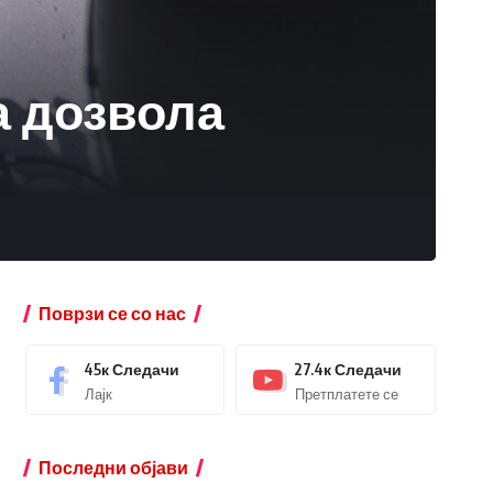
а дозвола
Поврзи се со нас
45к
Следачи
27.4к
Следачи
Лајк
Претплатете се
Последни објави