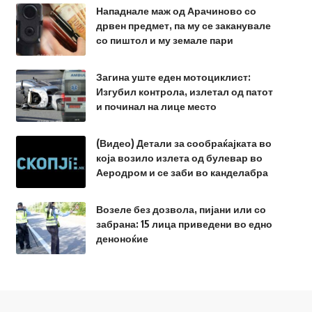
Нападнале маж од Арачиново со
дрвен предмет, па му се заканувале
со пиштол и му земале пари
Загина уште еден мотоциклист:
Изгубил контрола, излетал од патот
и починал на лице место
(Видео) Детали за сообраќајката во
која возило излета од булевар во
Аеродром и се заби во канделабра
Возеле без дозвола, пијани или со
забрана: 15 лица приведени во едно
деноноќие