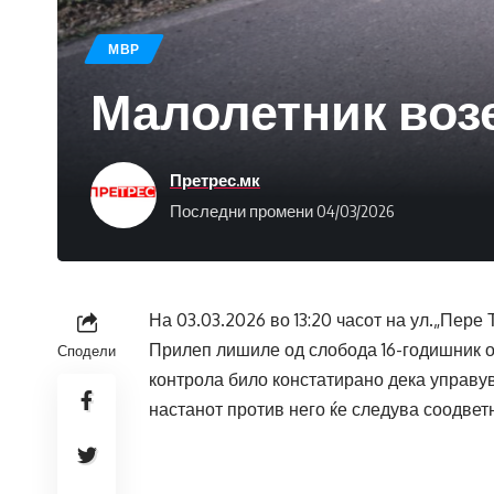
МВР
Малолетник возе
Претрес.мк
Последни промени 04/03/2026
На 03.03.2026 во 13:20 часот на ул.„Пер
Прилеп лишиле од слобода 16-годишник од
Сподели
контрола било констатирано дека управу
настанот против него ќе следува соодвет