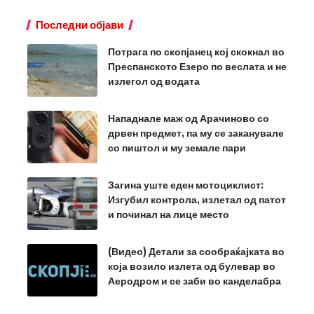
Последни објави
Потрага по скопјанец кој скокнал во
Преспанското Езеро по веслата и не
излегол од водата
Нападнале маж од Арачиново со
дрвен предмет, па му се заканувале
со пиштол и му земале пари
Загина уште еден мотоциклист:
Изгубил контрола, излетал од патот
и починал на лице место
(Видео) Детали за сообраќајката во
која возило излета од булевар во
Аеродром и се заби во канделабра