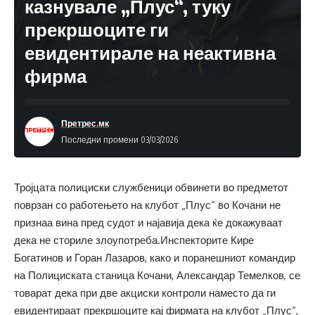
казнувале „Плус“, туку
прекршоците ги
евидентирале на неактивна
фирма
Претрес.мк
Последни промени 03/03/2026
Тројцата полициски службеници обвинети во предметот
поврзан со работењето на клубот „Плус“ во Кочани не
признаа вина пред судот и најавија дека ќе докажуваат
дека не сториле злоупотреба.Инспекторите Кире
Богатинов и Горан Лазаров, како и поранешниот командир
на Полициската станица Кочани, Александар Темелков, се
товарат дека при две акциски контроли наместо да ги
евидентираат прекршоците кај фирмата на клубот „Плус“,