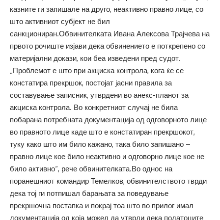
казните ги запишале на друго, неактивно правно лице, со
што активниот субјект не бил
санкциониран.Обвинителката Ивана Алексова Трајчева на
првото рочиште изјави дека обвинението е поткрепено со
материјални докази, кои беа изведени пред судот.
„Проблемот е што при акциска контрола, кога ќе се
констатира прекршок, постојат јасни правила за
составување записник, утврдени во анекс-планот за
акциска контрола. Во конкретниот случај не била
побарана потребната документација од одговорното лице
во правното лице каде што е констатиран прекршокот,
туку како што им било кажано, така било запишано –
правно лице кое било неактивно и одговорно лице кое не
било активно“, рече обвинителката.Во однос на
поранешниот командир Темелков, обвинителството тврди
дека тој ги потпишал барањата за поведување
прекршочна постапка и покрај тоа што во прилог имал
документација од која можел да утврди дека податоците