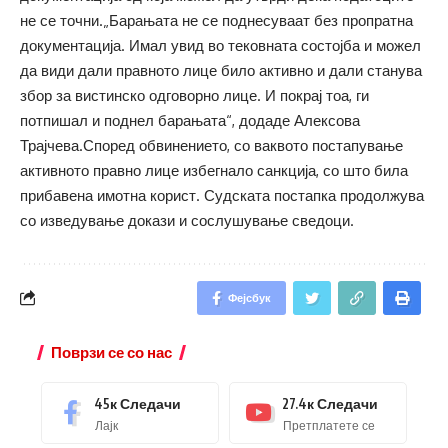
не се точни.„Барањата не се поднесуваат без пропратна
документација. Имал увид во тековната состојба и можел
да види дали правното лице било активно и дали станува
збор за вистинско одговорно лице. И покрај тоа, ги
потпишал и поднел барањата“, додаде Алексова
Трајчева.Според обвинението, со ваквото постапување
активното правно лице избегнало санкција, со што била
прибавена имотна корист. Судската постапка продолжува
со изведување докази и сослушување сведоци.
Фејсбук
Поврзи се со нас
45к
Следачи
27.4к
Следачи
Лајк
Претплатете се