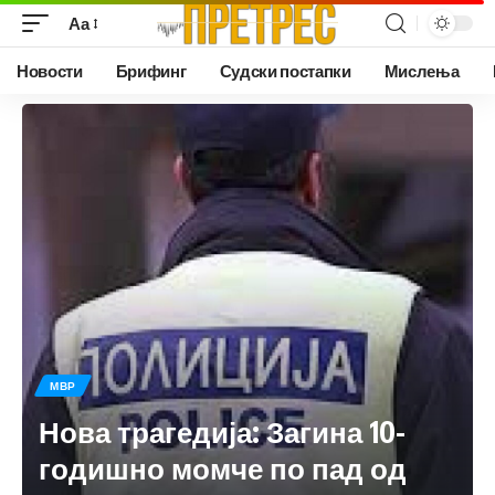
Аа
Новости
Брифинг
Судски постапки
Мислења
МВР
Нова трагедија: Загина 10-
годишно момче по пад од