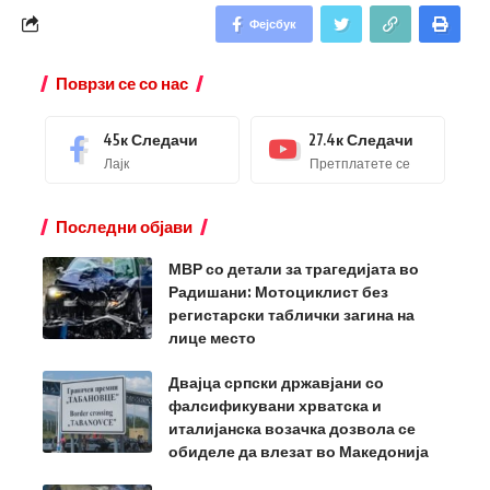
Фејсбук
Поврзи се со нас
45к
Следачи
27.4к
Следачи
Лајк
Претплатете се
Последни објави
МВР со детали за трагедијата во
Радишани: Мотоциклист без
регистарски таблички загина на
лице место
Двајца српски државјани со
фалсификувани хрватска и
италијанска возачка дозвола се
обиделе да влезат во Македонија