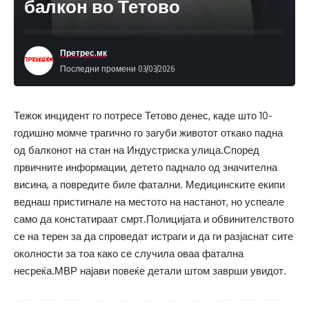
балкон во Тетово
Претрес.мк
Последни промени 03/03/2026
Тежок инцидент го потресе Тетово денес, каде што 10-
годишно момче трагично го загуби животот откако падна
од балконот на стан на Индустриска улица.Според
првичните информации, детето паднало од значителна
висина, а повредите биле фатални. Медицинските екипи
веднаш пристигнале на местото на настанот, но успеале
само да констатираат смрт.Полицијата и обвинителството
се на терен за да спроведат истраги и да ги разјаснат сите
околности за тоа како се случила оваа фатална
несреќа.МВР најави повеќе детали штом заврши увидот.