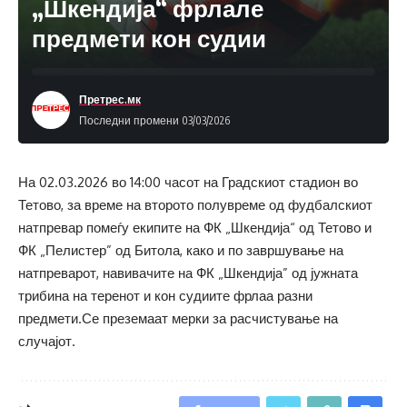
„Шкендија“ фрлале
предмети кон судии
Претрес.мк
Последни промени 03/03/2026
На 02.03.2026 во 14:00 часот на Градскиот стадион во
Тетово, за време на второто полувреме од фудбалскиот
натпревар помеѓу екипите на ФК „Шкендија“ од Тетово и
ФК „Пелистер” од Битола, како и по завршување на
натпреварот, навивачите на ФК „Шкендија” од јужната
трибина на теренот и кон судиите фрлаа разни
предмети.Се преземаат мерки за расчистување на
случајот.