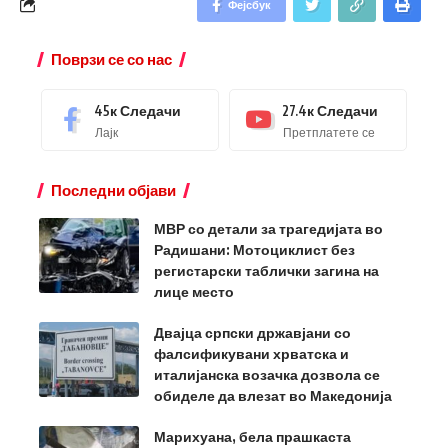
Фејсбук
Поврзи се со нас
45к
Следачи
27.4к
Следачи
Лајк
Претплатете се
Последни објави
МВР со детали за трагедијата во
Радишани: Мотоциклист без
регистарски таблички загина на
лице место
Двајца српски државјани со
фалсификувани хрватска и
италијанска возачка дозвола се
обиделе да влезат во Македонија
Марихуана, бела прашкаста