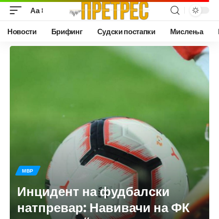
Аа
Новости
Брифинг
Судски постапки
Мислења
МВР
Инцидент на фудбалски
натпревар: Навивачи на ФК