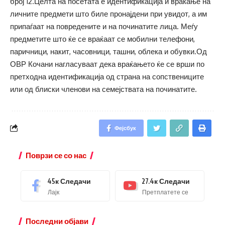
број 12.Целта на посетата е идентификација и враќање на
личните предмети што биле пронајдени при увидот, а им
припаѓаат на повредените и на починатите лица. Меѓу
предметите што ќе се враќаат се мобилни телефони,
паричници, накит, часовници, ташни, облека и обувки.Од
ОВР Кочани нагласуваат дека враќањето ќе се врши по
претходна идентификација од страна на сопствениците
или од блиски членови на семејствата на починатите.
Фејсбук
Поврзи се со нас
45к
Следачи
27.4к
Следачи
Лајк
Претплатете се
Последни објави