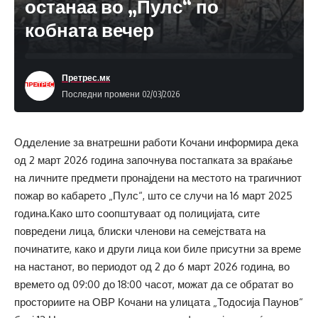
останаа во „Пулс“ по
кобната вечер
Претрес.мк
Последни промени 02/03/2026
Одделение за внатрешни работи Кочани информира дека
од 2 март 2026 година започнува постапката за враќање
на личните предмети пронајдени на местото на трагичниот
пожар во кабарето „Пулс“, што се случи на 16 март 2025
година.Како што соопштуваат од полицијата, сите
повредени лица, блиски членови на семејствата на
починатите, како и други лица кои биле присутни за време
на настанот, во периодот од 2 до 6 март 2026 година, во
времето од 09:00 до 18:00 часот, можат да се обратат во
просториите на ОВР Кочани на улицата „Тодосија Паунов“