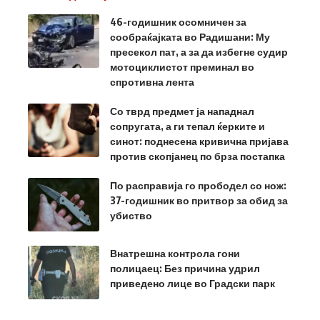
46-годишник осомничен за
сообраќајката во Радишани: Му
пресекол пат, а за да избегне судир
мотоциклистот преминал во
спротивна лента
Со тврд предмет ја нападнал
сопругата, а ги тепал ќерките и
синот: поднесена кривична пријава
против скопјанец по брза постапка
По расправија го прободел со нож:
37-годишник во притвор за обид за
убиство
Внатрешна контрола гони
полицаец: Без причина удрил
приведено лице во Градски парк