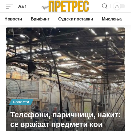
Аа
Новости
Брифинг
Судски постапки
Мислења
НОВОСТИ
Телефони, паричници, накит:
се враќаат предмети кои