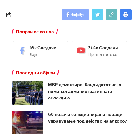
Фејсбук
Поврзи се со нас
45к
Следачи
27.4к
Следачи
Лајк
Претплатете се
Последни објави
МВР демантира: Кандидатот не ја
поминал административната
селекција
60 возачи санкционирани поради
управување под дејство на алкохол