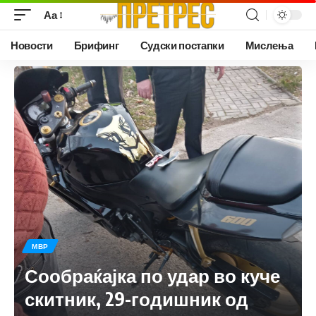
Аа
Новости
Брифинг
Судски постапки
Мислења
МВР
Сообраќајка по удар во куче
скитник, 29-годишник од