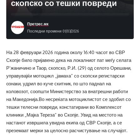
скопско со тешки повреди
Претрес.мк
Последни промени 01/03/2026
На 28 февруари 2026 година околу 16:40 часот во СВР
Скопје било пријавено дека на локалниот пат меѓу селата
Р’жаничино и Таор, скопско, Р.И. (29) од селото Орешани,
управувајќи мотоцикл „јамаха“ со скопски регистарски
ознаки, удрил во куче скитник, по што паднал на
коловозот, соопшти Министерство за внатрешни работи
на Македонија.Во несреќата мотоциклистот се здобил со
тешки телесни повреди, констатирани во Комплексот
клиники „Мајка Тереза“ во Скопје. Увид на местото на
настанот извршила увидна екипа од СВР Скопје, а се
преземаат мерки за целосно расчистување на случајот.