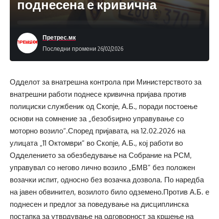
поднесена е кривична
Претрес.мк
Последни промени 26/02/2026
Одделот за внатрешна контрола при Министерството за
внатрешни работи поднесе кривична пријава против
полициски службеник од Скопје, А.Б., поради постоење
основи на сомнение за „безобѕирно управување со
моторно возило“.Според пријавата, на 12.02.2026 на
улицата „11 Октомври“ во Скопје, А.Б., кој работи во
Одделението за обезбедување на Собрание на РСМ,
управувал со негово лично возило „БМВ“ без положен
возачки испит, односно без возачка дозвола. По наредба
на јавен обвинител, возилото било одземено.Против А.Б. е
поднесен и предлог за поведување на дисциплинска
постапка за утврдување на одговорност за кршење на