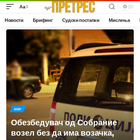
Аа
Новости
Брифинг
Судски постапки
Мислења
МВР
Обезбедувач од Собрание
возел без да има возачка,