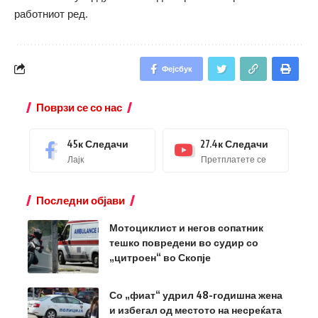
работниот ред.
Фејсбук
Поврзи се со нас
45к
Следачи
27.4к
Следачи
Лајк
Претплатете се
Последни објави
Мотоциклист и негов сопатник
тешко повредени во судир со
„цитроен“ во Скопје
Со „фиат“ удрил 48-годишна жена
и избегал од местото на несреќата