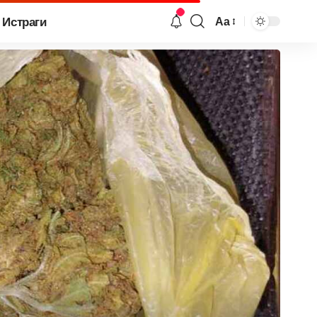
Истраги
Аа