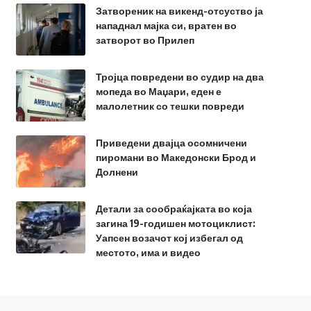
Затвореник на викенд-отсуство ја
нападнал мајка си, вратен во
затворот во Прилеп
Тројца повредени во судир на два
мопеда во Маџари, еден е
малолетник со тешки повреди
Приведени двајца осомничени
пиромани во Македонски Брод и
Долнени
Детали за сообраќајката во која
загина 19-годишен мотоциклист:
Уапсен возачот кој избегал од
местото, има и видео