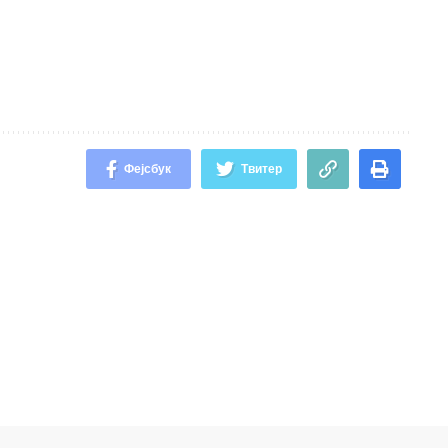
Фејсбук
Твитер