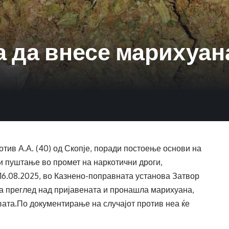
а да внесе марихуан
тив А.А. (40) од Скопје, поради постоење основи на
и пуштање во промет на наркотични дроги,
16.08.2025, во Казнено-поправната установа Затвор
а преглед над пријавената и пронашла марихуана,
овата.По документирање на случајот против неа ќе