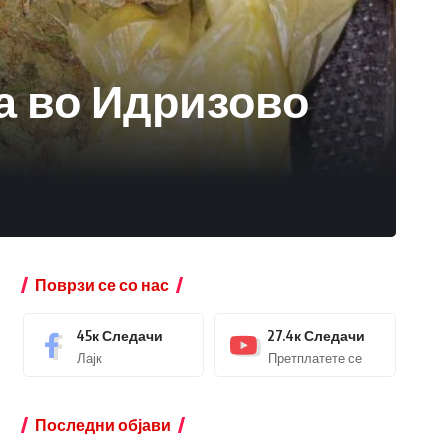
а во Идризово
Поврзи се со нас
45к
Следачи
27.4к
Следачи
Лајк
Претплатете се
Последни објави