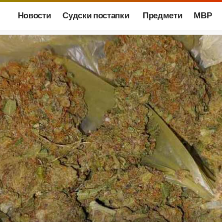
Новости
Судски постапки
Предмети
МВР