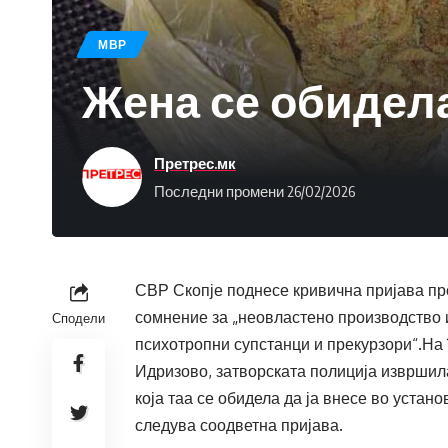
МВР
Жена се обидел
Претрес.мк
Последни промени 26/02/2026
СВР Скопје поднесе кривична пријава про
сомнение за „неовластено производство 
Сподели
психотропни супстанци и прекурзори“.На 
Идризово, затворската полиција извршил
која таа се обидела да ја внесе во устан
следува соодветна пријава.