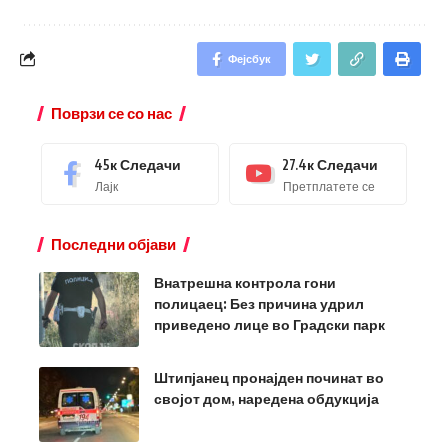
Фејсбук
Поврзи се со нас
45к
Следачи
27.4к
Следачи
Лајк
Претплатете се
Последни објави
Внатрешна контрола гони
полицаец: Без причина удрил
приведено лице во Градски парк
Штипјанец пронајден починат во
својот дом, наредена обдукција