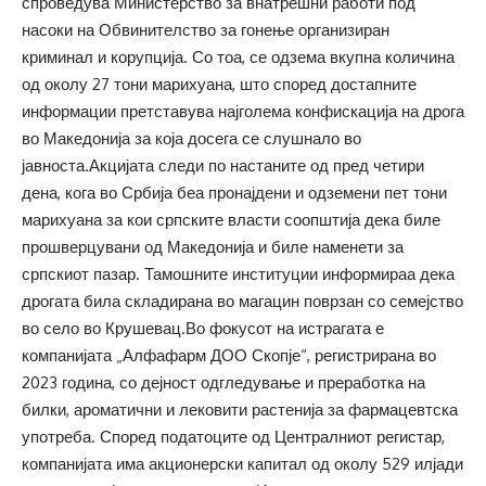
спроведува Министерство за внатрешни работи под
насоки на Обвинителство за гонење организиран
криминал и корупција. Со тоа, се одзема вкупна количина
од околу 27 тони марихуана, што според достапните
информации претставува најголема конфискација на дрога
во Македонија за која досега се слушнало во
јавноста.Акцијата следи по настаните од пред четири
дена, кога во Србија беа пронајдени и одземени пет тони
марихуана за кои српските власти соопштија дека биле
прошверцувани од Македонија и биле наменети за
српскиот пазар. Тамошните институции информираа дека
дрогата била складирана во магацин поврзан со семејство
во село во Крушевац.Во фокусот на истрагата е
компанијата „Алфафарм ДОО Скопје“, регистрирана во
2023 година, со дејност одгледување и преработка на
билки, ароматични и лековити растенија за фармацевтска
употреба. Според податоците од Централниот регистар,
компанијата има акционерски капитал од околу 529 илјади