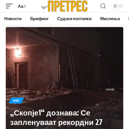
Аа
Новости
Брифинг
Судски постапки
Мислења
МВР
„Скопје1“ дознава: Се
запленуваат рекордни 27