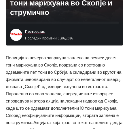
тони марихуана во Скопје и
струмичко
Претрес.мк
Последни промени 05/02/2026
Полицијата вечерва завршува заплена на речиси десет
тони марихуана во Скопје, поврзани со претходно
одземените пет тони во Србија, а складирани во кругот на
фирмата инволвирана во случајот со нелегалниот шверц,
дознава „Скопје1“ од извори вклучени во истрагата.
Паралелно со оваа заплена, според истите извори, се
спроведува и втора акција на локации надвор од Скопје,
каде што се одземаат дополнителни 18 тони марихуана.
Според неофицијалните информации, втората заплена е
во струмичко.Акцијата, која трае во текот на целиот ден, ја