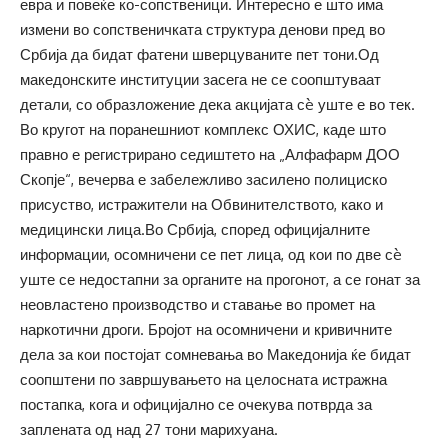
евра и повеќе ко-сопственици. Интересно е што има
измени во сопственичката структура денови пред во
Србија да бидат фатени шверцуваните пет тони.Од
македонските институции засега не се соопштуваат
детали, со образложение дека акцијата сè уште е во тек.
Во кругот на поранешниот комплекс ОХИС, каде што
правно е регистрирано седиштето на „Алфафарм ДОО
Скопје“, вечерва е забележливо засилено полициско
присуство, истражители на Обвинителството, како и
медицински лица.Во Србија, според официјалните
информации, осомничени се пет лица, од кои по две сè
уште се недостапни за органите на прогонот, а се гонат за
неовластено производство и ставање во промет на
наркотични дроги. Бројот на осомничени и кривичните
дела за кои постојат сомневања во Македонија ќе бидат
соопштени по завршувањето на целосната истражна
постапка, кога и официјално се очекува потврда за
заплената од над 27 тони марихуана.