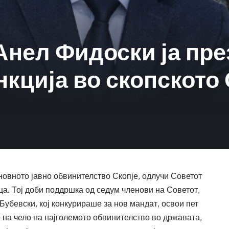
Анел Фидоски ја пр
нкција во скопското
новното јавно обвинителство Скопје, одлучи Советот
а. Тој доби поддршка од седум членови на Советот,
убевски, кој конкурираше за нов мандат, освои пет
е на чело на најголемото обвинителство во државата,