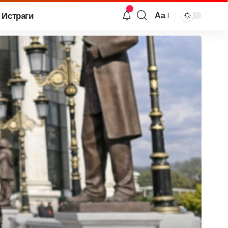
Истраги
Аа