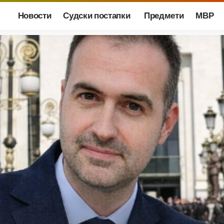
Новости
Судски постапки
Предмети
МВР