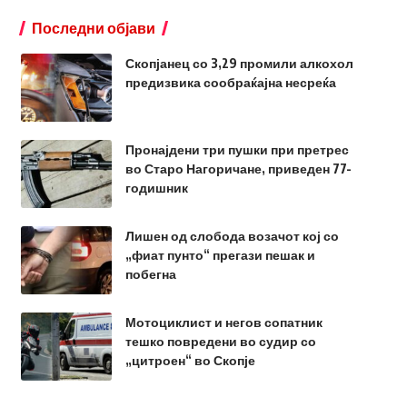
Последни објави
Скопјанец со 3,29 промили алкохол
предизвика сообраќајна несреќа
Пронајдени три пушки при претрес
во Старо Нагоричане, приведен 77-
годишник
Лишен од слобода возачот кој со
„фиат пунто“ прегази пешак и
побегна
Мотоциклист и негов сопатник
тешко повредени во судир со
„цитроен“ во Скопје