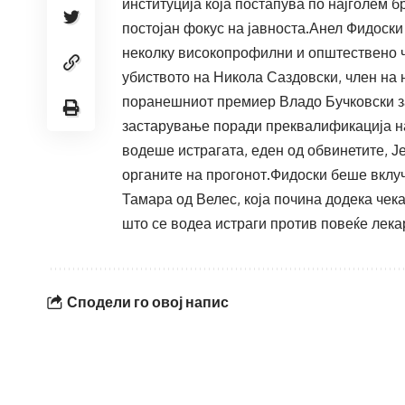
институција која постапува по најголем б
постојан фокус на јавноста.Анел Фидоски 
неколку високопрофилни и општествено ч
убиството на Никола Саздовски, член на 
поранешниот премиер Владо Бучковски за 
застарување поради преквалификација на
водеше истрагата, еден од обвинетите, Ј
органите на прогонот.Фидоски беше вклуч
Тамара од Велес, која почина додека че
што се водеа истраги против повеќе лека
Сподели го овој напис