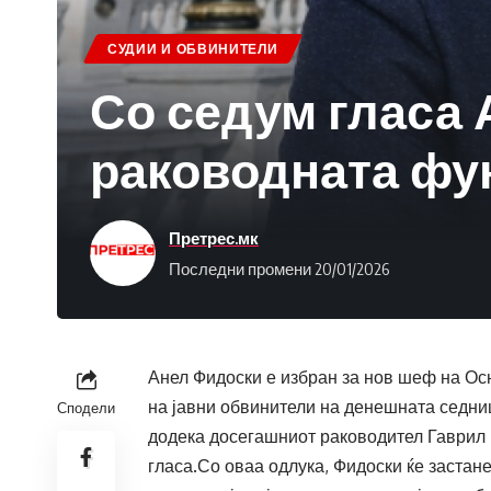
СУДИИ И ОБВИНИТЕЛИ
Со седум гласа 
раководната фу
Претрес.мк
Последни промени 20/01/2026
Анел Фидоски е избран за нов шеф на Ос
на јавни обвинители на денешната седниц
Сподели
додека досегашниот раководител Гаврил Б
гласа.Со оваа одлука, Фидоски ќе застан