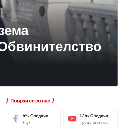
езема
 Обвинителство
Поврзи се со нас
45к
Следачи
27.4к
Следачи
Лајк
Претплатете се