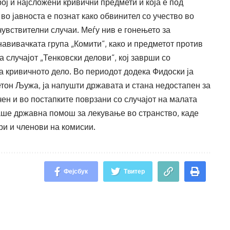
рој и најсложени кривични предмети и која е под
во јавноста е познат како обвинител со учество во
увствителни случаи. Меѓу нив е гонењето за
навивачката група „Комити“, како и предметот против
случајот „Тенковски делови“, кој заврши со
 кривичното дело. Во периодот додека Фидоски ја
етон Љужа, ја напушти државата и стана недостапен за
ен и во постапките поврзани со случајот на малата
каше државна помош за лекување во странство, каде
ри и членови на комисии.
Фејсбук
Твитер