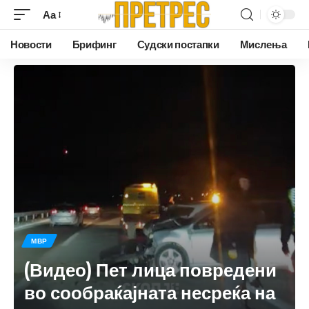
Аа
Новости
Брифинг
Судски постапки
Мислења
МВР
(Видео) Пет лица повредени
во сообраќајната несреќа на