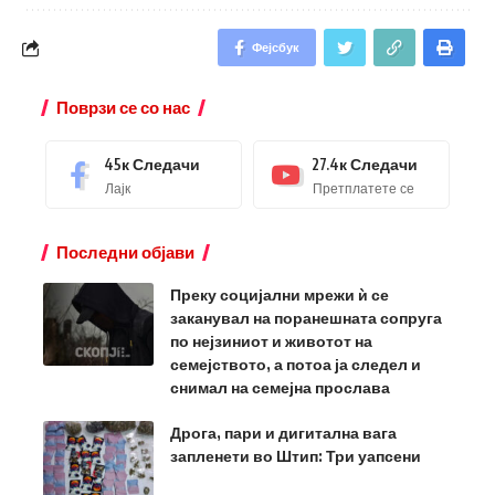
Фејсбук
Поврзи се со нас
45к
Следачи
27.4к
Следачи
Лајк
Претплатете се
Последни објави
Преку социјални мрежи ѝ се
заканувал на поранешната сопруга
по нејзиниот и животот на
семејството, а потоа ја следел и
снимал на семејна прослава
Дрога, пари и дигитална вага
запленети во Штип: Три уапсени