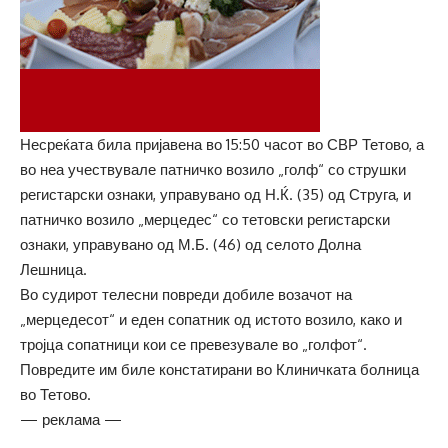
Несреќата била пријавена во 15:50 часот во СВР Тетово, а
во неа учествувале патничко возило „голф“ со струшки
регистарски ознаки, управувано од Н.Ќ. (35) од Струга, и
патничко возило „мерцедес“ со тетовски регистарски
ознаки, управувано од М.Б. (46) од селото Долна
Лешница.
Во судирот телесни повреди добиле возачот на
„мерцедесот“ и еден сопатник од истото возило, како и
тројца сопатници кои се превезувале во „голфот“.
Повредите им биле констатирани во Клиничката болница
во Тетово.
— реклама —