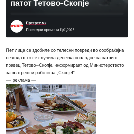
патот Тетово–Скопје
Претрес.мк
Последни промени 11/01/2026
Пет лица се здобиле со телесни повреди во сообраќајна
незгода што се случила денеска попладне на патниот
правец Тетово–Скопје, информираат од Министерството
за внатрешни работи за „Скопје1“
— реклама —