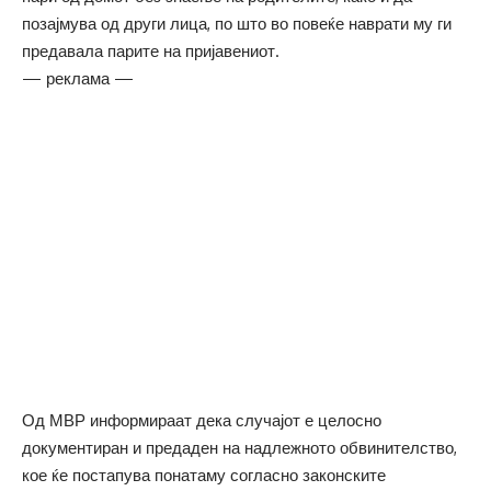
позајмува од други лица, по што во повеќе наврати му ги
предавала парите на пријавениот.
— реклама —
Од МВР информираат дека случајот е целосно
документиран и предаден на надлежното обвинителство,
кое ќе постапува понатаму согласно законските