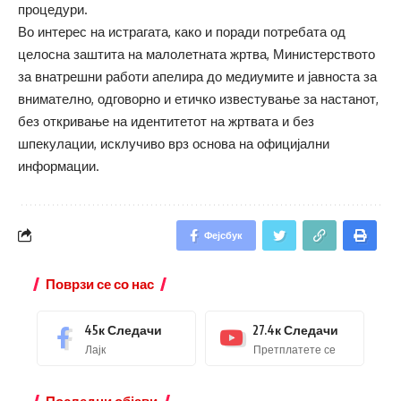
процедури.
Во интерес на истрагата, како и поради потребата од
целосна заштита на малолетната жртва, Министерството
за внатрешни работи апелира до медиумите и јавноста за
внимателно, одговорно и етичко известување за настанот,
без откривање на идентитетот на жртвата и без
шпекулации, исклучиво врз основа на официјални
информации.
Фејсбук
Поврзи се со нас
45к
Следачи
27.4к
Следачи
Лајк
Претплатете се
Последни објави