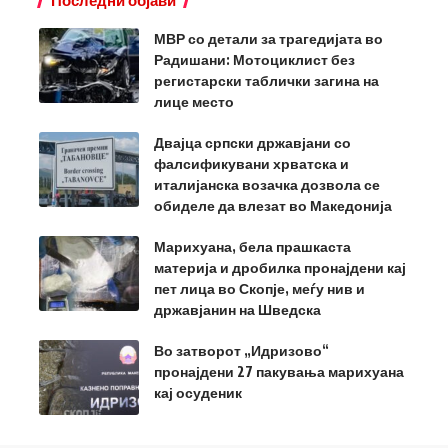
МВР со детали за трагедијата во
Радишани: Мотоциклист без
регистарски таблички загина на
лице место
Двајца српски државјани со
фалсификувани хрватска и
италијанска возачка дозвола се
обиделе да влезат во Македонија
Марихуана, бела прашкаста
материја и дробилка пронајдени кај
пет лица во Скопје, меѓу нив и
државјанин на Шведска
Во затворот „Идризово“
пронајдени 27 пакувања марихуана
кај осуденик