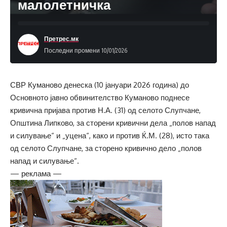
малолетничка
Претрес.мк
Последни промени 10/01/2026
СВР Куманово денеска (10 јануари 2026 година) до
Основното јавно обвинителство Куманово поднесе
кривична пријава против Н.А. (31) од селото Слупчане,
Општина Липково, за сторени кривични дела „полов напад
и силување“ и „уцена“, како и против Ќ.М. (28), исто така
од селото Слупчане, за сторено кривично дело „полов
напад и силување“.
— реклама —