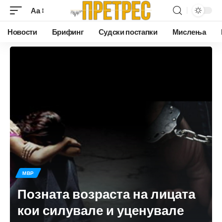
Аа
Новости
Брифинг
Судски постапки
Мислења
МВР
Позната возраста на лицата
кои силувале и уценувале