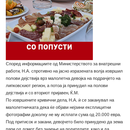
Според информациите од Министерството за внатрешни
работи, Н.А. спротивно на јасно изразената волја извршил
полови дејствија врз малолетна девојка на подрачјето на
липковскиот регион, а потоа ја принудил на полови
дејствија и со вториот пријавен, Ќ.М.
По извршените кривични дела, Н.А. ѝ се заканувал на
малолетничката дека ќе објави нејзини експлицитни
фотографии доколку не му исплати сума од 20.000 евра.
Под притисок и закани, девојчето било принудено да зема
пари од домот без знаење на родителите, како и да