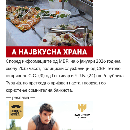
Според информациите од МВР, на 6 јануари 2026 година
околу 21:35 часот, полициски службеници од СВР Тетово
ги привеле С.С. (31) од Гостивар и Ч.Ј.Б. (24) од Република
Турција, по претходно пријавен настан поврзан со
користење сомнителна банкнота.
— реклама —