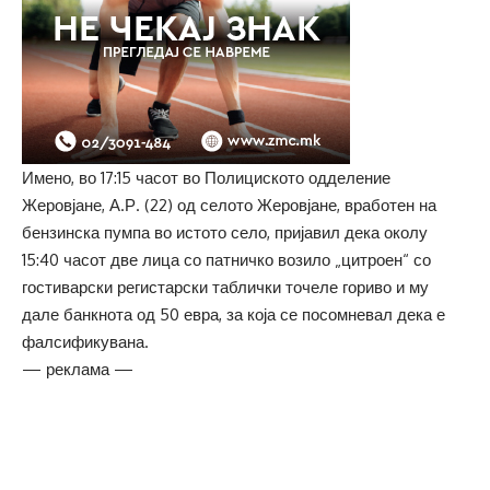
Имено, во 17:15 часот во Полициското одделение
Жеровјане, А.Р. (22) од селото Жеровјане, вработен на
бензинска пумпа во истото село, пријавил дека околу
15:40 часот две лица со патничко возило „цитроен“ со
гостиварски регистарски таблички точеле гориво и му
дале банкнота од 50 евра, за која се посомневал дека е
фалсификувана.
— реклама —