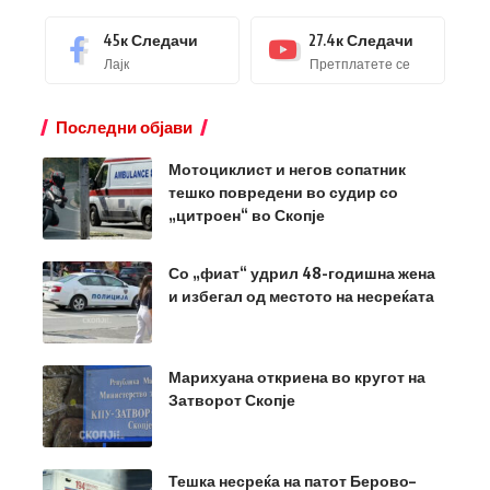
45к
Следачи
27.4к
Следачи
Лајк
Претплатете се
Последни објави
Мотоциклист и негов сопатник
тешко повредени во судир со
„цитроен“ во Скопје
Со „фиат“ удрил 48-годишна жена
и избегал од местото на несреќата
Марихуана откриена во кругот на
Затворот Скопје
Тешка несреќа на патот Берово–