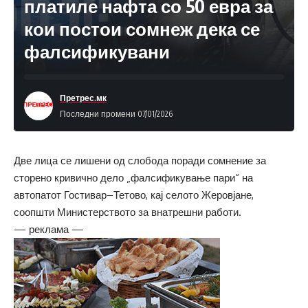
платиле нафта со 50 евра за
кои постои сомнеж дека се
фалсификувани
Претрес.мк
Последни промени 07/01/2026
Две лица се лишени од слобода поради сомнение за
сторено кривично дело „фалсификување пари“ на
автопатот Гостивар–Тетово, кај селото Жеровјане,
соопшти Министерството за внатрешни работи.
— реклама —