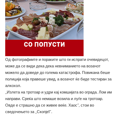
Од фотографиите и пораките што ги испрати очевидецот,
може да се види дека дека невниманието на возачот
можело да доведе до голема катастрофа. Повикана беше
полиција која правеше увид, а возачот ќе биде тестиран за
алкохол.
„Излета на тротоар и удри кај комшијата во ограда. Лом им
направи. Среќа што немаше возила и луѓе на тротоар.
Овде е страшно да се живее веќе. Хаос“, стои во
сведочењето за „Скопје1“.