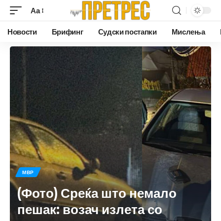
Аа
Новости
Брифинг
Судски постапки
Мислења
МВР
(Фото) Среќа што немало
пешак: возач излета со