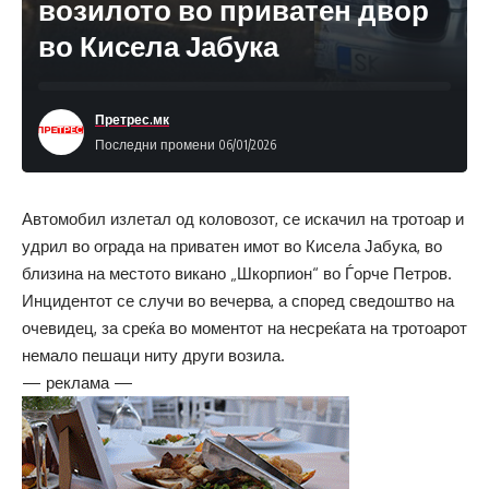
возилото во приватен двор
во Кисела Јабука
Претрес.мк
Последни промени 06/01/2026
Автомобил излетал од коловозот, се искачил на тротоар и
удрил во ограда на приватен имот во Кисела Јабука, во
близина на местото викано „Шкорпион“ во Ѓорче Петров.
Инцидентот се случи во вечерва, а според сведоштво на
очевидец, за среќа во моментот на несреќата на тротоарот
немало пешаци ниту други возила.
— реклама —