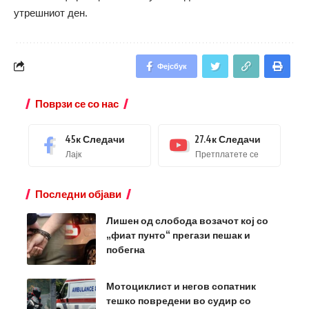
утрешниот ден.
Фејсбук
Поврзи се со нас
45к
Следачи
27.4к
Следачи
Лајк
Претплатете се
Последни објави
Лишен од слобода возачот кој со
„фиат пунто“ прегази пешак и
побегна
Мотоциклист и негов сопатник
тешко повредени во судир со