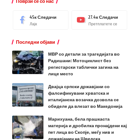
Поврзи се со нас
45к
Следачи
27.4к
Следачи
Лајк
Претплатете се
Последни објави
МВР со детали за трагедијата во
Радишани: Мотоциклист без
регистарски таблички загина на
лице место
Двајца српски државјани со
фалсификувани хрватска и
италијанска возачка дозвола се
обиделе да влезат во Македонија
Марихуана, бела прашкаста
материја и дробилка пронајдени кај
пет лица во Скопје, меѓу нив и
државјанин на Шведска