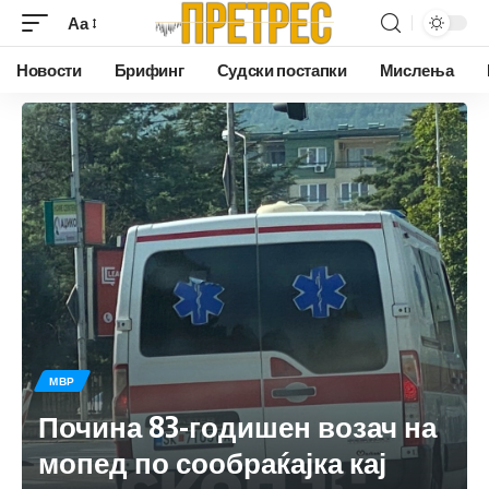
Аа
Новости
Брифинг
Судски постапки
Мислења
МВР
Почина 83-годишен возач на
мопед по сообраќајка кај