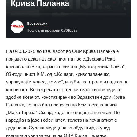
Крива Паланка
Претрес.мк
Последни промени 05/01/2026
На 04.01.2026 во 11:00 часот во ОВР Крива Паланка е
пријавено дека на локалниот пат во с.Дурачка Река,
кривопаланечко, кај место викано „Мушкаричина бавча“,
83-годишниот К.М. од с.Кошари, кривопаланечко,
управувајќи мопед „томос“, изгубил контрола и паднал на
коловозот. Во несреќата со тешки телесни повреди се
здобил возачот, констатирани во Здравствен дом Крива
Паланка, по што бил пренесен во Комплекс клиники
„Мајка Тереза“ Скопје, каде што подоцна починал. По
наредба на јавен обвинител, телото на починатиот е
дадено на Судска медицина за обдукција, а увид
извршила увидна екипа на ОВР Крива Паланка.