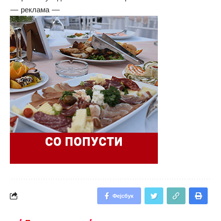
— реклама —
Фејсбук