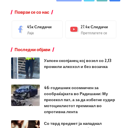
Поврзи се со нас
45к
Следачи
27.4к
Следачи
Лајк
Претплатете се
Последни објави
Уапсен скопјанец кој возел со 2,13
промили алкохол и без возачка
46-годишник осомничен за
сообраќајката во Радишани: Му
пресекол пат, а за да избегне судир
мотоциклистот преминал во
спротивна лента
Со тврд предмет ја нападнал