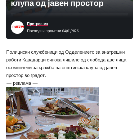
клупа од јавен простор
Претрес.мк
Последни промени 04/01/2026
Полициски службеници од Одделението за внатрешни
работи Кавадарци синоќа лишиле од слобода две лица
осомничени за кражба на општинска клупа од јавен
простор во градот.
— реклама —