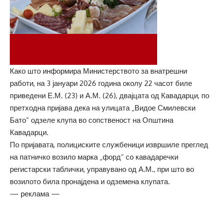
Како што информира Министерството за внатрешни
работи, на 3 јануари 2026 година околу 22 часот биле
приведени Е.М. (23) и А.М. (26), двајцата од Кавадарци, по
претходна пријава дека на улицата „Видое Смилевски
Бато“ одзеле клупа во сопственост на Општина
Кавадарци.
По пријавата, полициските службеници извршиле преглед
на патничко возило марка „форд“ со кавадаречки
регистарски таблички, управувано од А.М., при што во
возилото била пронајдена и одземена клупата.
— реклама —