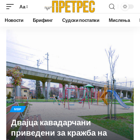
Аа
Новости
Брифинг
Судски постапки
Мислења
МВР
Двајца кавадарчани
приведени за кражба на