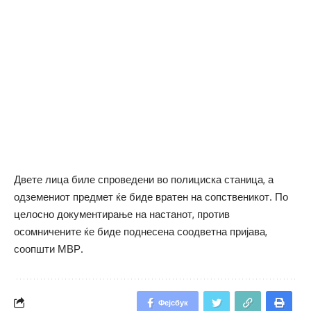
Двете лица биле спроведени во полициска станица, а
одземениот предмет ќе биде вратен на сопственикот. По
целосно документирање на настанот, против
осомничените ќе биде поднесена соодветна пријава,
соопшти МВР.
Фејсбук