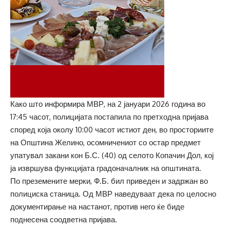
Како што информира МВР, на 2 јануари 2026 година во
17:45 часот, полицијата постапила по претходна пријава
според која околу 10:00 часот истиот ден, во просториите
на Општина Желино, осомничениот со остар предмет
упатувал закани кон Б.С. (40) од селото Копачин Дол, кој
ја извршува функцијата градоначалник на општината.
По преземените мерки, Ф.Б. бил приведен и задржан во
полициска станица. Од МВР наведуваат дека по целосно
документирање на настанот, против него ќе биде
поднесена соодветна пријава.