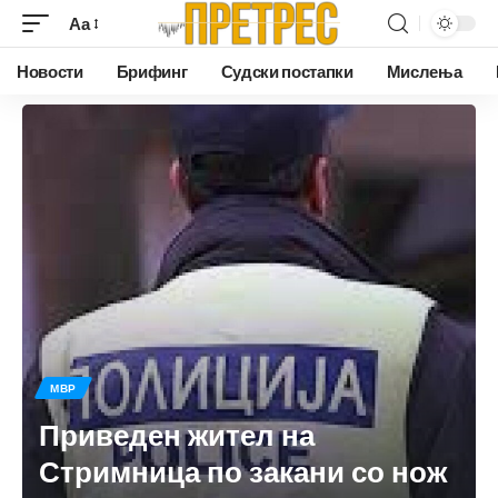
Аа
Новости
Брифинг
Судски постапки
Мислења
МВР
Приведен жител на
Стримница по закани со нож