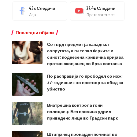
45к
Следачи
27.4к
Следачи
Лајк
Претплатете се
Последни објави
Со тврд предмет ја нападнал
сопругата, а ги тепал ќерките и
синот: поднесена кривична пријава
против скопјанец по брза постапка
По расправија го прободел со нож:
37-годишник во притвор за обид за
убиство
Внатрешна контрола гони
полицаец: Без причина удрил
приведено лице во Градски парк
Штипјанец пронајден починат во