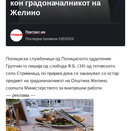
кон градоначалникот на
Желино
Претрес.мк
Последни промени 03/01/2026
Полициски службеници од Полициското одделение
Групчин го лишија од слобода Ф.Б. (34) од тетовското
село Стримница, по пријава дека се заканувал со остар
предмет на градоначалникот на Општина Желино,
соопшти Министерството за внатрешни работи.
— реклама —