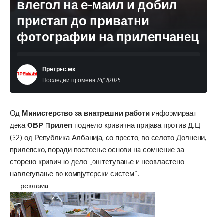
влегол на е-маил и добил
пристап до приватни
фотографии на прилепчанец
Претрес.мк
Последни промени 24/12/2025
Од
Министерство за внатрешни работи
информираат
дека
ОВР Прилеп
поднело кривична пријава против Д.Ц.
(32) од Република Албанија, со престој во селото Долнени,
прилепско, поради постоење основи на сомнение за
сторено кривично дело „оштетување и неовластено
навлегување во компјутерски систем“.
— реклама —