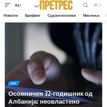
Аа
Новости
Брифинг
Судски постапки
Мислења
МВР
Осомничен 32-годишник од
Албанија: неовластено