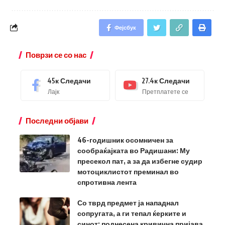
Фејсбук
Поврзи се со нас
45к
Следачи
27.4к
Следачи
Лајк
Претплатете се
Последни објави
46-годишник осомничен за
сообраќајката во Радишани: Му
пресекол пат, а за да избегне судир
мотоциклистот преминал во
спротивна лента
Со тврд предмет ја нападнал
сопругата, а ги тепал ќерките и
синот: поднесена кривична пријава