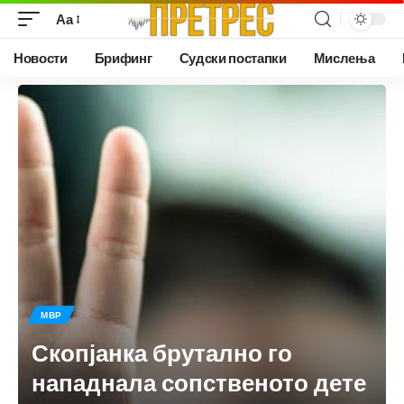
Аа
Новости
Брифинг
Судски постапки
Мислења
МВР
Скопјанка брутално го
нападнала сопственото дете