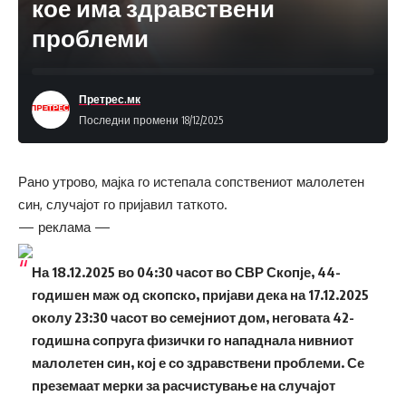
кое има здравствени
проблеми
Претрес.мк
Последни промени 18/12/2025
Рано утрово, мајка го истепала сопствениот малолетен
син, случајот го пријавил таткото.
— реклама —
На 18.12.2025 во 04:30 часот во СВР Скопје, 44-
годишен маж од скопско, пријави дека на 17.12.2025
околу 23:30 часот во семејниот дом, неговата 42-
годишна сопруга физички го нападнала нивниот
малолетен син, кој е со здравствени проблеми. Се
преземаат мерки за расчистување на случајот