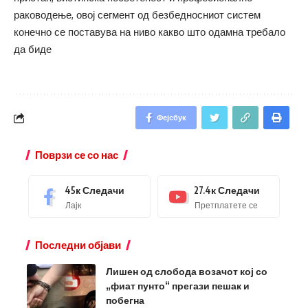
раководење, овој сегмент од безбедносниот систем
конечно се поставува на ниво какво што одамна требало
да биде
Фејсбук
Поврзи се со нас
45к
Следачи
27.4к
Следачи
Лајк
Претплатете се
Последни објави
Лишен од слобода возачот кој со
„фиат пунто“ прегази пешак и
побегна