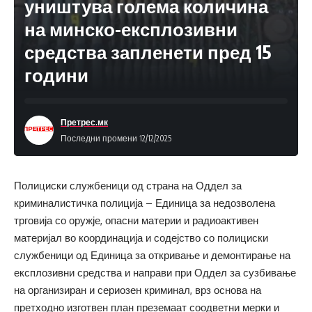
уништува голема количина
на минско-експлозивни
средства запленети пред 15
години
Претрес.мк
Последни промени 12/12/2025
Полициски службеници од страна на Оддел за
криминалистичка полиција – Единица за недозволена
трговија со оружје, опасни материи и радиоактивен
материјал во координација и содејство со полициски
службеници од Единица за откривање и демонтирање на
експлозивни средства и направи при Оддел за сузбивање
на организиран и сериозен криминал, врз основа на
претходно изготвен план преземаат соодветни мерки и