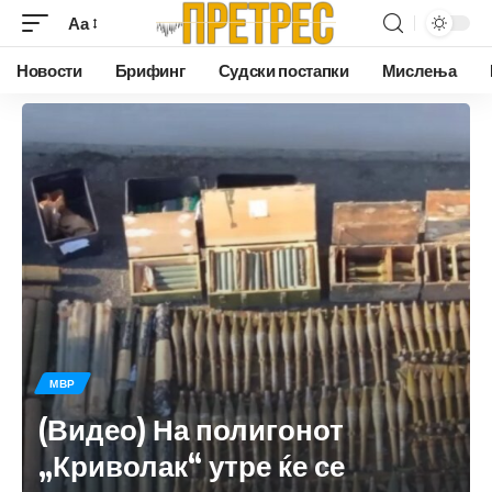
Аа
Новости
Брифинг
Судски постапки
Мислења
МВР
(Видео) На полигонот
„Криволак“ утре ќе се