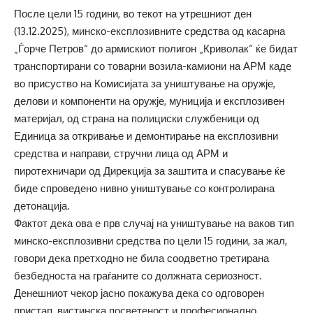
После цели 15 години, во текот на утрешниот ден
(13.12.2025), минско-експлозивните средства од касарна
„Ѓорче Петров“ до армискиот полигон „Криволак“ ќе бидат
транспортирани со товарни возила-камиони на АРМ каде
во присуство на Комисијата за уништување на оружје,
делови и компоненти на оружје, муниција и експлозивен
материјал, од страна на полициски службеници од
Единица за откривање и демонтирање на експлозивни
средства и направи, стручни лица од АРМ и
пиротехничари од Дирекција за заштита и спасување ќе
биде спроведено нивно уништување со контролирана
детонација.
Фактот дека ова е прв случај на уништување на ваков тип
минско-експлозивни средства по цели 15 години, за жал,
говори дека претходно не била соодветно третирана
безбедноста на граѓаните со должната сериозност.
Денешниот чекор јасно покажува дека со одговорен
пристап, вистинска посветеност и професионално