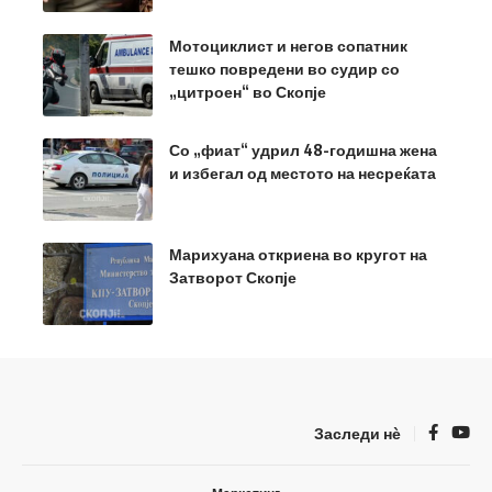
Мотоциклист и негов сопатник
тешко повредени во судир со
„цитроен“ во Скопје
Со „фиат“ удрил 48-годишна жена
и избегал од местото на несреќата
Марихуана откриена во кругот на
Затворот Скопје
Заследи нѐ