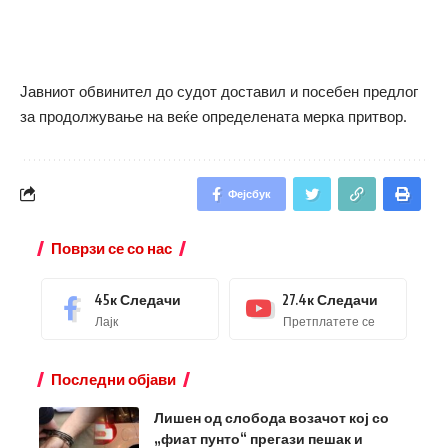
Јавниот обвинител до судот доставил и посебен предлог
за продолжување на веќе определената мерка притвор.
Фејсбук
Поврзи се со нас
45к
Следачи
27.4к
Следачи
Лајк
Претплатете се
Последни објави
Лишен од слобода возачот кој со
„фиат пунто“ прегази пешак и