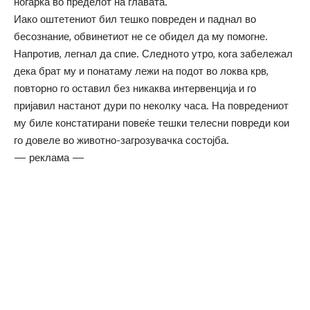
ногарка во пределот на главата.
Иако оштетениот бил тешко повреден и паднал во
бесознание, обвинетиот не се обидел да му помогне.
Напротив, легнал да спие. Следното утро, кога забележал
дека брат му и понатаму лежи на подот во локва крв,
повторно го оставил без никаква интервенција и го
пријавил настанот дури по неколку часа. На повредениот
му биле констатирани повеќе тешки телесни повреди кои
го довеле во животно-загрозувачка состојба.
— реклама —