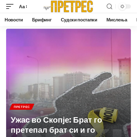
Аа
Новости
Брифинг
Судски постапки
Мислења
ПРЕТРЕС
Ужас во Скопје: Брат го
претепал брат си и го