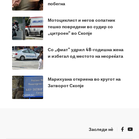
побегна
Мотоциклист и негов сопатник
тешко повредени во судир со
„цитроен“ во Скопје
Со „фиат“ удрил 48-годишна жена
и избегал од местото на несреќата
Марихуана откриена во кругот на
Затворот Скопје
Заследи нѐ