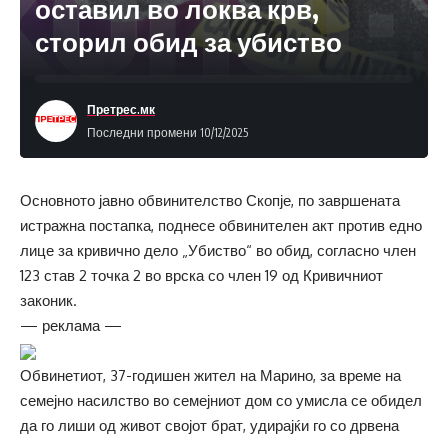
оставил во локва крв,
сторил обид за убиство
Претрес.мк
Последни промени 10/12/2025
Основното јавно обвинителство Скопје, по завршената
истражна постапка, поднесе обвинителен акт против едно
лице за кривично дело „Убиство“ во обид, согласно член
123 став 2 точка 2 во врска со член 19 од Кривичниот
законик.
— реклама —
Обвинетиот, 37-годишен жител на Марино, за време на
семејно насилство во семејниот дом со умисла се обидел
да го лиши од живот својот брат, удирајќи го со дрвена